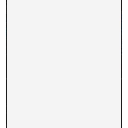
memòria un instant inoblidable del martiri de Santa
Bàrbara” [
10
].
[
1
] Chantal MOUFFE, El retorno de lo político. Paidós.
Barcelona, 1999.
[
2
] Afterpop Fernández & Fernández @ Kosmpolis