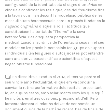
configuració de la identitat sota el signe d’un
doble ex
vindria a confirmar les tesis que, des del freudisme fins
a la teoria cuir, han descrit la modelació pública de les
masculinitats heterosexuals com un procés fundat en la
negació originària
d’aquells rols i actituds que
constitueixen l’alteritat de “l’home” o la seva
heterodòxia. Des d’aquesta perspectiva la
medicalització anacrònica de l’orientació sexual i el seu
modelat en les praxis hipersocials (en grups de suport)
i individuals (en les guies d’autoajuda) es pot entendre
com una deriva paracientífica o acientífica d’aquest
negacionisme fundacional.
[
10
] En dissoldre’s Exodus el 2013, el text va perdre el
seu vincle amb l’actualitat, el que em va conduir a
canviar la rutina performativa dels recitals, presentant-
lo, en alguns casos, amb aclariments com les que aquí
he inclòs i, en altres ocasions, prescindint d’ell. Però
lamentablement el relat ha deixat de ser només un
document curiós de la barbàrie recent. Des de finals de