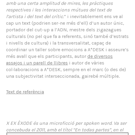
amb una certa amplitud de mires, les pràctiques
respectives i les interaccions mútues del text de
l’artista i del text del crític.
” i inevitablement ens ve al
cap un text (podrien ser-ne més d’ell) d’un autor únic,
portador del cut-up a l’ADN, mestre dels zigazagues
culturals (no pel que fa a referents, sinó també d’estrats
i nivells de cultura) i la transversalitat, capaç de
coordinar un taller sobre emocions a A*DESK i asseure’s
més avall que els participants, autor
de diversos
assajos i un parell de llibres
i autor de vàries
col·laboracions a A*DESK, sempre en el marc (o des de)
una subjectivitat interseccionada, gairebé múltiple.
Text de referència
X EX ÈXODE és una microficció per spoken word. Va ser
concebuda el 2011, amb el títol “En todas partes”, en el