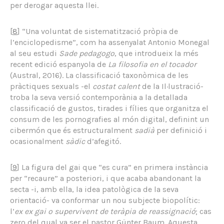
per derogar aquesta llei.
[
8
] “Una voluntat de sistematització pròpia de
l’enciclopedisme”, com ha assenyalat Antonio Monegal
al seu estudi
Sade pedagogo
, que introdueix la més
recent edició espanyola de
La filosofia en el tocador
(Austral, 2016). La classificació taxonòmica de les
pràctiques sexuals -el
costat calent
de la Il·lustració-
troba la seva versió contemporània a la detallada
classificació de gustos, tirades i fílies que organitza el
consum de les pornografies al món digital, definint un
cibermón que és estructuralment
sadià
per definició i
ocasionalment
sàdic
d’afegitó.
[
9
] La figura del gai que “es cura” en primera instància
per “recaure” a posteriori, i que acaba abandonant la
secta -i, amb ella, la idea patològica de la seva
orientació- va conformar un nou subjecte biopolític:
l’
ex ex gai o supervivent de teràpia de reassignació
; cas
zero del qual va ser el pastor Günter Baum. Aquesta