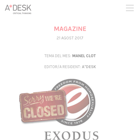
seguim necessitant-te per a poder seguir endavant. Ara pots
participar del projecte i recolzar-lo.
MAGAZINE
21 AGOST 2017
TEMA DEL MES:
MANEL CLOT
EDITOR/A RESIDENT
:
A*DESK