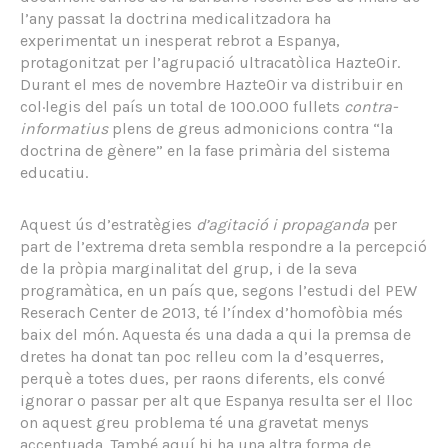
l’any passat la doctrina medicalitzadora ha
experimentat un inesperat rebrot a Espanya,
protagonitzat per l’agrupació ultracatòlica HazteOir.
Durant el mes de novembre HazteOir va distribuir en
col·legis del país un total de 100.000 fullets
contra-
informatius
plens de greus admonicions contra “la
doctrina de gènere” en la fase primària del sistema
educatiu.
Aquest ús d’estratègies
d’agitació i propaganda
per
part de l’extrema dreta sembla respondre a la percepció
de la pròpia marginalitat del grup, i de la seva
programàtica, en un país que, segons l’estudi del PEW
Reserach Center de 2013, té l’índex d’homofòbia més
baix del món. Aquesta és una dada a qui la premsa de
dretes ha donat tan poc relleu com la d’esquerres,
perquè a totes dues, per raons diferents, els convé
ignorar o passar per alt que Espanya resulta ser el lloc
on aquest greu problema té una gravetat menys
accentuada. També aquí hi ha una altra forma de