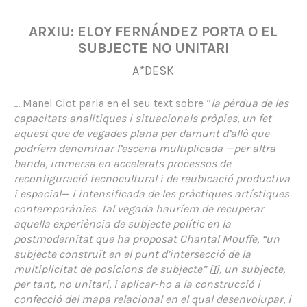
ARXIU: ELOY FERNÁNDEZ PORTA O EL
SUBJECTE NO UNITARI
A*DESK
… Manel Clot parla en el seu text sobre “
la pèrdua de les
capacitats analítiques i situacionals pròpies, un fet
aquest que de vegades plana per damunt d’allò que
podríem denominar l’escena multiplicada —per altra
banda, immersa en accelerats processos de
reconfiguració tecnocultural i de reubicació productiva
i espacial— i intensificada de les pràctiques artístiques
contemporànies. Tal vegada hauríem de recuperar
aquella experiència de subjecte polític en la
postmodernitat que ha proposat Chantal Mouffe, “un
subjecte construït en el punt d’intersecció de la
multiplicitat de posicions de subjecte” [
1
], un subjecte,
per tant, no unitari, i aplicar-ho a la construcció i
confecció del mapa relacional en el qual desenvolupar, i