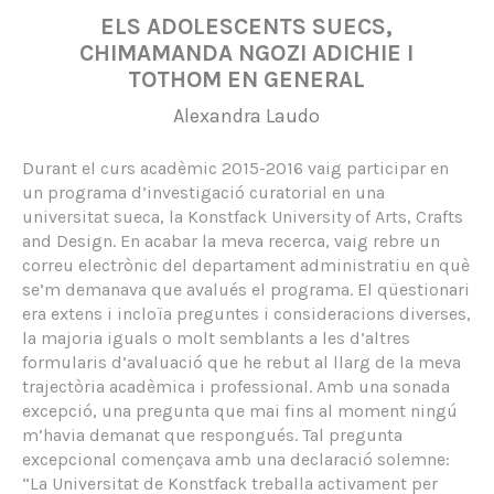
ELS ADOLESCENTS SUECS,
CHIMAMANDA NGOZI ADICHIE I
TOTHOM EN GENERAL
Alexandra Laudo
Durant el curs acadèmic 2015-2016 vaig participar en
un programa d’investigació curatorial en una
universitat sueca, la Konstfack University of Arts, Crafts
and Design. En acabar la meva recerca, vaig rebre un
correu electrònic del departament administratiu en què
se’m demanava que avalués el programa. El qüestionari
era extens i incloïa preguntes i consideracions diverses,
la majoria iguals o molt semblants a les d’altres
formularis d’avaluació que he rebut al llarg de la meva
trajectòria acadèmica i professional. Amb una sonada
excepció, una pregunta que mai fins al moment ningú
m’havia demanat que respongués. Tal pregunta
excepcional començava amb una declaració solemne:
“La Universitat de Konstfack treballa activament per