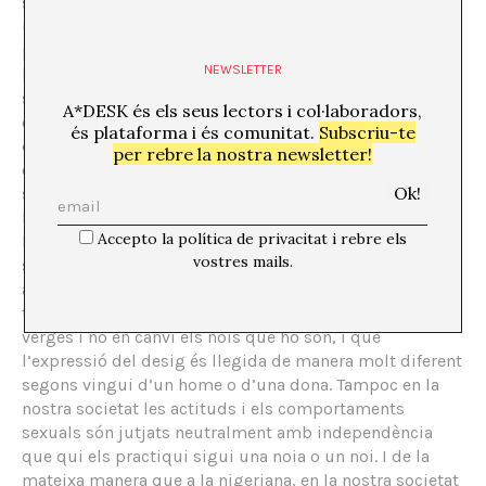
s’exclouen mútuament, i pot semblar-nos que això és
una cosa massa òbvia, però les estadístiques sobre el
percentatge de dones que redueixen la seva jornada
NEWSLETTER
laboral o que deixen el seu treball després de tenir fills
sembla indicar que no ho és tant, sobretot si es
A*DESK és els seus lectors i col·laboradors,
comparen amb el reduïdíssim percentatge d’homes
és plataforma i és comunitat.
Subscriu-te
que ho fan al seu lloc. Explica també que a Nigèria els
per rebre la nostra newsletter!
diners estan associats a la masculinitat, i que sempre
s’espera (fins i tot per part de les dones) que sigui
l’home qui pagui. Encara que podem reconèixer-nos
Accepto la política de privacitat i rebre els
lluny d’aquests plantejaments, he comprovat com
vostres mails.
sovint en un restaurant el compte és lliurat per defecte
al meu acompanyant masculí. Ngzozi Adichie explica
també que en la societat nigeriana s’elogia a les noies
verges i no en canvi els nois que ho són, i que
l’expressió del desig és llegida de manera molt diferent
segons vingui d’un home o d’una dona. Tampoc en la
nostra societat les actituds i els comportaments
sexuals són jutjats neutralment amb independència
que qui els practiqui sigui una noia o un noi. I de la
mateixa manera que a la nigeriana, en la nostra societat