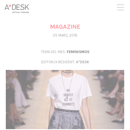
seguim necessitant-te per a poder seguir endavant. Ara pots
participar del projecte i recolzar-lo.
MAGAZINE
05 MARÇ 2018
TEMA DEL MES:
FEMINISMOS
EDITOR/A RESIDENT
:
A*DESK