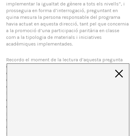
implementar la igualtat de gènere a tots els nivells”, i
prosseguia en forma d’interrogació, preguntant en
quina mesura la persona responsable del programa
havia actuat en aquesta direcció, tant pel que concernia
a la promoció d’una participació paritària en classe
com a la tipologia de materials i iniciatives
acadèmiques implementades.
Recordo el moment de la lectura d’aquesta pregunta
com un episodi epifànic, d’aquells en els quals alguna
cosa en la que mai has reparat se’t revela de sobte com
essencial i imprescindible. La revelació, en aquest cas,
era que aquella era en efecte una qüestió cabdal sobre
la qual qualsevol entitat que volgués avaluar la
competència, efectivitat i qualitat d’un programa
educatiu hauria de preguntar; revelació que va donar
pas, gairebé immediatament, a un sentiment de
sorpresa i indignació, tant amb el món en general com
amb la meva persona en concret. Per què cap de les
institucions acadèmiques o professionals per les quals