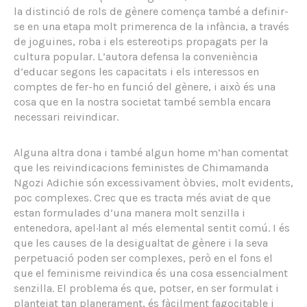
la distinció de rols de gènere comença també a definir-
se en una etapa molt primerenca de la infància, a través
de joguines, roba i els estereotips propagats per la
cultura popular. L’autora defensa la conveniència
d’educar segons les capacitats i els interessos en
comptes de fer-ho en funció del gènere, i això és una
cosa que en la nostra societat també sembla encara
necessari reivindicar.
Alguna altra dona i també algun home m’han comentat
que les reivindicacions feministes de Chimamanda
Ngozi Adichie són excessivament òbvies, molt evidents,
poc complexes. Crec que es tracta més aviat de que
estan formulades d’una manera molt senzilla i
entenedora, apel·lant al més elemental sentit comú. I és
que les causes de la desigualtat de gènere i la seva
perpetuació poden ser complexes, però en el fons el
que el feminisme reivindica és una cosa essencialment
senzilla. El problema és que, potser, en ser formulat i
plantejat tan planerament, és fàcilment fagocitable i