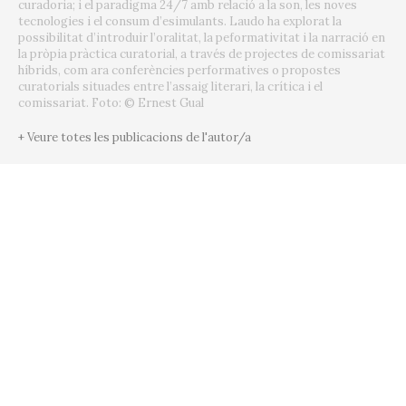
curadoria; i el paradigma 24/7 amb relació a la son, les noves
tecnologies i el consum d’esimulants. Laudo ha explorat la
possibilitat d’introduir l’oralitat, la peformativitat i la narració en
la pròpia pràctica curatorial, a través de projectes de comissariat
híbrids, com ara conferències performatives o propostes
curatorials situades entre l’assaig literari, la crítica i el
comissariat. Foto: © Ernest Gual
+ Veure totes les publicacions de l'autor/a