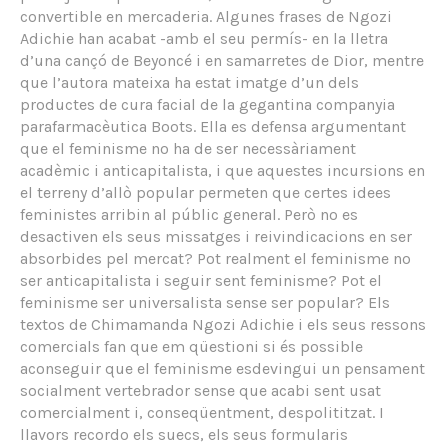
convertible en mercaderia. Algunes frases de Ngozi
Adichie han acabat -amb el seu permís- en la lletra
d’una cançó de Beyoncé i en samarretes de Dior, mentre
que l’autora mateixa ha estat imatge d’un dels
productes de cura facial de la gegantina companyia
parafarmacèutica Boots. Ella es defensa argumentant
que el feminisme no ha de ser necessàriament
acadèmic i anticapitalista, i que aquestes incursions en
el terreny d’allò popular permeten que certes idees
feministes arribin al públic general. Però no es
desactiven els seus missatges i reivindicacions en ser
absorbides pel mercat? Pot realment el feminisme no
ser anticapitalista i seguir sent feminisme? Pot el
feminisme ser universalista sense ser popular? Els
textos de Chimamanda Ngozi Adichie i els seus ressons
comercials fan que em qüestioni si és possible
aconseguir que el feminisme esdevingui un pensament
socialment vertebrador sense que acabi sent usat
comercialment i, conseqüentment, despolititzat. I
llavors recordo els suecs, els seus formularis