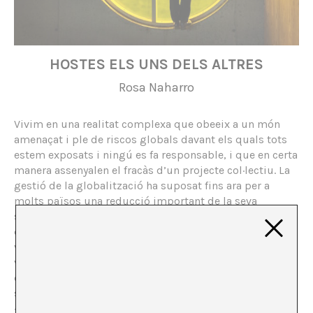
HOSTES ELS UNS DELS ALTRES
Rosa Naharro
Vivim en una realitat complexa que obeeix a un món
amenaçat i ple de riscos globals davant els quals tots
estem exposats i ningú es fa responsable, i que en certa
manera assenyalen el fracàs d’un projecte col·lectiu. La
gestió de la globalització ha suposat fins ara per a
molts països una reducció important de la seva
sobirania i de la seva capacitat per prendre decisions en
qüestions que influeixen directament en la qualitat de
vida dels seus habitants. A l’actualitat, són moltes les
veus que defensen la possibilitat d’una globalització
diferent, com si «el possible» abanderés avui una nova
significació que traspassés la barrera del que és
«factible». A l’última dècada de la seva vida, José Luis