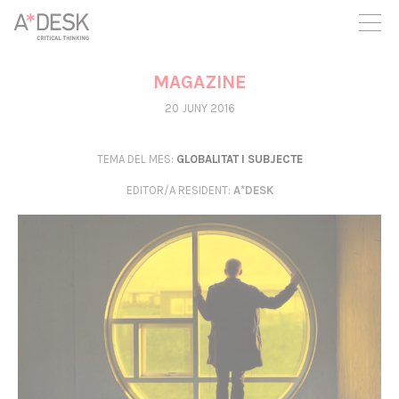
seguim necessitant-te per a poder seguir endavant. Ara pots
participar del projecte i recolzar-lo.
MAGAZINE
20 JUNY 2016
TEMA DEL MES:
GLOBALITAT I SUBJECTE
EDITOR/A RESIDENT
:
A*DESK