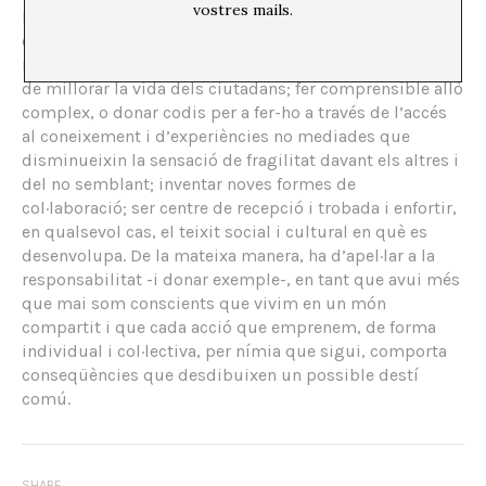
vostres mails.
I d’acord amb aquesta contraprestació, una institució
cultural pública finançada amb diners públics té la
responsabilitat, en la mesura de les seves possibilitats,
de millorar la vida dels ciutadans; fer comprensible allò
complex, o donar codis per a fer-ho a través de l’accés
al coneixement i d’experiències no mediades que
disminueixin la sensació de fragilitat davant els altres i
del no semblant; inventar noves formes de
col·laboració; ser centre de recepció i trobada i enfortir,
en qualsevol cas, el teixit social i cultural en què es
desenvolupa. De la mateixa manera, ha d’apel·lar a la
responsabilitat -i donar exemple-, en tant que avui més
que mai som conscients que vivim en un món
compartit i que cada acció que emprenem, de forma
individual i col·lectiva, per nímia que sigui, comporta
conseqüències que desdibuixen un possible destí
comú.
SHARE