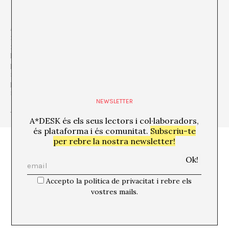
A*DESK és una
plataforma crítica, centrada en l’edició, la
formació, l’experimentació, la comunicació i la difusió en
relació a la cultura i l’art contemporanis
, que es defineix desde
la
transversalitat
. El punt de partida és l’art contemporani,
perquè és d’allí d’on venim i aquesta consciència ens permet anar
molt més allà, incorporar altres disciplines i formes de
pensament per a parlar i debatre sobre temes que són de
rellevància i d’urgència per a entendre el nostre present.
NEWSLETTER
+ Veure totes les publicacions de l'autor/a
A*DESK és els seus lectors i col·laboradors,
és plataforma i és comunitat.
Subscriu-te
per rebre la nostra newsletter!
Accepto la política de privacitat i rebre els
vostres mails.