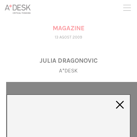
seguim necessitant-te per a poder seguir endavant. Ara pots
participar del projecte i recolzar-lo.
MAGAZINE
13 AGOST 2009
JULIA DRAGONOVIC
A*DESK