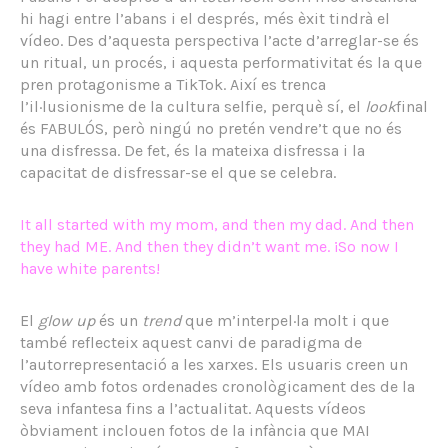
hi hagi entre l’abans i el després, més èxit tindrà el
vídeo. Des d’aquesta perspectiva l’acte d’arreglar-se és
un ritual, un procés, i aquesta performativitat és la que
pren protagonisme a TikTok. Així es trenca
l’il·lusionisme de la cultura selfie, perquè sí, el
look
final
és FABULÓS, però ningú no pretén vendre’t que no és
una disfressa. De fet, és la mateixa disfressa i la
capacitat de disfressar-se el que se celebra.
It all started with my mom, and then my dad. And then
they had ME. And then they didn’t want me. ¡So now I
have white parents!
El
glow up
és un
trend
que m’interpel·la molt i que
també reflecteix aquest canvi de paradigma de
l’autorrepresentació a les xarxes. Els usuaris creen un
vídeo amb fotos ordenades cronològicament des de la
seva infantesa fins a l’actualitat. Aquests vídeos
òbviament inclouen fotos de la infància que MAI