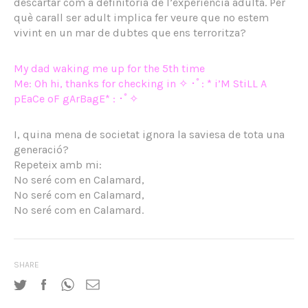
descartar com a definitòria de l’experiència adulta. Per
què carall ser adult implica fer veure que no estem
vivint en un mar de dubtes que ens terroritza?
My dad waking me up for the 5th time
Me: Oh hi, thanks for checking in ✧ ･ﾟ: * i’M StiLL A
pEaCe oF gArBagE* : ･ﾟ✧
I, quina mena de societat ignora la saviesa de tota una
generació?
Repeteix amb mi:
No seré com en Calamard,
No seré com en Calamard,
No seré com en Calamard.
SHARE