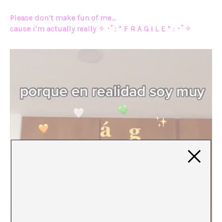
Please don’t make fun of me…
cause i’m actually really ✧ ･ﾟ: * F R A G I L E * : ･ﾟ✧