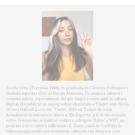
Estela Ortiz (Terrassa, 1988), és graduada en Ciències Polítiques i
titulada superior d’Art a l’Escola Massana. És analista cultural i
comunicadora, especialment del que tingui a veure amb la cultura
digital. Ha publicat un assaig sobre identitats a Tinder amb Nuria
Gómez Gabriel (Love me, Tinder, 2019 ed. Temes de Avui).
Actualment fa una secció diària a ‘Els Experts’ d’iCat.fm on parla
sobre feminisme, actualitat i cultura, i dirigeix ‘Sabor a WIFI’, un
podcast sobre cultura millennial i Z. Al seu canal de YouTube fa
videoassaigs analitzant fenòmens culturals tan diversos com