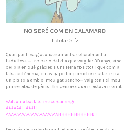
NO SERÉ COM EN CALAMARD
Estela Ortíz
Quan per fi vaig aconseguir entrar oficialment a
l’adultesa —i no parlo del dia que vaig fer 30 anys, sinó
del dia en què gràcies a una feina fixa (tot i que com a
falsa autònoma) em vaig poder permetre mudar-me a
un pis sola amb el meu gat Sancho— vaig tenir el meu
primer atac de pànic. Em pensava que m’estava morint.
Welcome back to me screaming:
AAAAAAH AAAH
AAAAAAAAAAAAAAAAAAAAHHHHHHHHHHH!!!
Després de parlar-ho amb el meu psicòleg i amb un