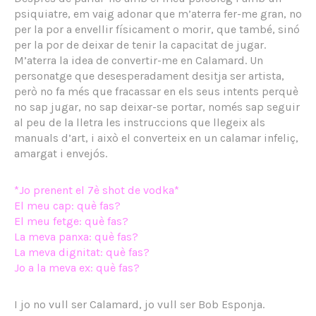
psiquiatre, em vaig adonar que m’aterra fer-me gran, no
per la por a envellir físicament o morir, que també, sinó
per la por de deixar de tenir la capacitat de jugar.
M’aterra la idea de convertir-me en Calamard. Un
personatge que desesperadament desitja ser artista,
però no fa més que fracassar en els seus intents perquè
no sap jugar, no sap deixar-se portar, només sap seguir
al peu de la lletra les instruccions que llegeix als
manuals d’art, i això el converteix en un calamar infeliç,
amargat i envejós.
*Jo prenent el 7è shot de vodka*
El meu cap: què fas?
El meu fetge: què fas?
La meva panxa: què fas?
La meva dignitat: què fas?
Jo a la meva ex: què fas?
I jo no vull ser Calamard, jo vull ser Bob Esponja.