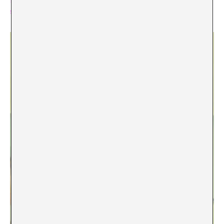
I’m 16 and this is the 2nd global economic crisis i’ve
suffered