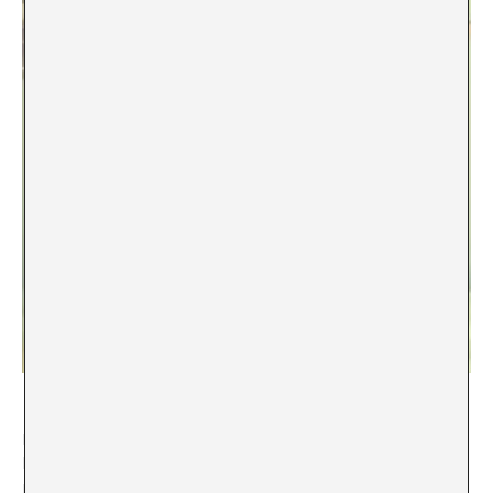
Durant el confinament molts de nosaltres, des de
l’aïllament i el deliri de les nostres cases i les nostres
ments, vam trobar a TikTok un lloc comú que d’alguna