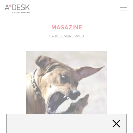
seguim necessitant-te per a poder seguir endavant. Ara pots
participar del projecte i recolzar-lo.
MAGAZINE
06 DESEMBRE 2009