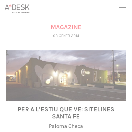
seguim necessitant-te per a poder seguir endavant. Ara pots
participar del projecte i recolzar-lo.
MAGAZINE
03 GENER 2014
PER A L’ESTIU QUE VE: SITELINES
SANTA FE
Paloma Checa