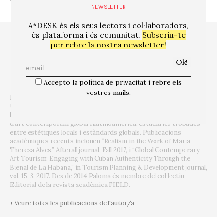
NEWSLETTER
A*DESK és els seus lectors i col·laboradors,
és plataforma i és comunitat.
Subscriu-te
per rebre la nostra newsletter!
Accepto la política de privacitat i rebre els
vostres mails.
Paloma Checa-Gismero és Profesora Adjunta a San Diego State
University i Candidata a Doctora en Història, Crítica i Teoría de
l’Art per la Universitat de California, San Diego. Historiadora
d’art contemporani global i llatinoamericà, estudia les trobades
entre estètiques locals i estàndards globals. Publicacions
acadèmiques recents inclouen “Realism in the Work of Maria
Thereza Alves,” Afterall journal, Fall 2017, i “Global Contemporary
Art Tourism: Engaging with Cuban Authenticity Through the
Bienal de La Habana,” in Tourism Planning & Development journal,
vol. 15, 3, 2017. Des de 2014 Paloma és membre del col·lectiu
Editorial de la revista acadèmica FIELD.
+ Veure totes les publicacions de l'autor/a