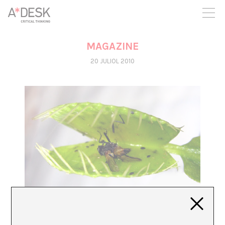
seguim necessitant-te per a poder seguir endavant. Ara pots
participar del projecte i recolzar-lo.
MAGAZINE
20 JULIOL 2010
PLANTAR Y PLANTEAR