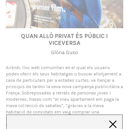
QUAN ALLÒ PRIVAT ÉS PÚBLIC I
VICEVERSA
Glòria Guso
Airbnb, lloc web comunitari en el qual els usuaris
poden oferir els seus habitatges o buscar allotjament a
casa de particulars per a estades curtes, va llançar a
principis de tardor la seva nova campanya publicitària a
França. Sobreposades a retrats de persones joves i
modernes, frases com “el meu apartament em paga la
meva col·lecció de sabates”, “gràcies a la meva
habitació de convidats em vaig comprar una
motocicleta vintage” o fins i tot “el meu pis em va
ajudar a finançar el meu start-up” anuncien els