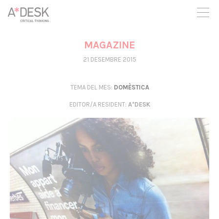
seguim necessitant-te per a poder seguir endavant. Ara pots
participar del projecte i recolzar-lo.
MAGAZINE
21 DESEMBRE 2015
TEMA DEL MES:
DOMÈSTICA
EDITOR/A RESIDENT
:
A*DESK