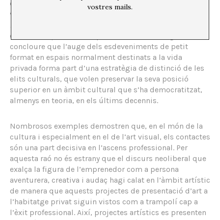
diferenciar-se dins d’aquest nínxol de mercat una
vostres mails.
vegada que certes pràctiques s’havien convertit en
mainstream
. A partir de les idees i exemples que es
donen en aquest treball podem fer una analogia i
concloure que l’auge dels esdeveniments de petit
format en espais normalment destinats a la vida
privada forma part d’una estratègia de distinció de les
elits culturals, que volen preservar la seva posició
superior en un àmbit cultural que s’ha democratitzat,
almenys en teoria, en els últims decennis.
Nombrosos exemples demostren que, en el món de la
cultura i especialment en el de l’art visual, els contactes
són una part decisiva en l’ascens professional. Per
aquesta raó no és estrany que el discurs neoliberal que
exalça la figura de l’emprenedor com a persona
aventurera, creativa i audaç hagi calat en l’àmbit artístic
de manera que aquests projectes de presentació d’art a
l’habitatge privat siguin vistos com a trampolí cap a
l’èxit professional. Així, projectes artístics es presenten