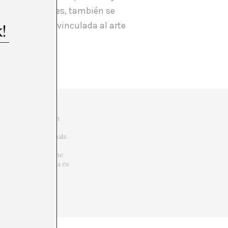
modelos vigentes, también se
nal madrileña vinculada al arte
idata a Doctora en
oriadora d’art
 i estàndards globals.
Alves,” Afterall
enticity Through the
. Des de 2014 Paloma és