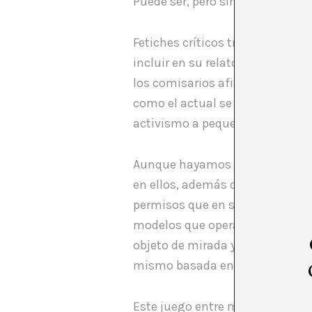
Puede ser, pero sirve, a quiene
Fetiches críticos trasciende el 
incluir en su relato complement
los comisarios afianzan la alia
como el actual se suele recurrir
activismo a pequeña escala, hace
Aunque hayamos entendido que a
en ellos, además de a marginado
permisos que en su día desde el 
modelos que operaban en él. Com
objeto de mirada y pensamiento
mismo basada en las deformacio
Este juego entre margen y centro