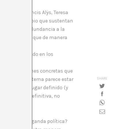
A Kassen, Francis Alÿs, Teresa
nes de intercambio que sustentan
ar de cierta redundancia a la
 por la tangente que de manera
ritorio emplazado en los
con localizaciones concretas que
ritorio cuyo sistema parece estar
SHARE
, este nuevo lugar definido (y
acuerdos, en definitiva, no
ituales. ¿Propaganda política?