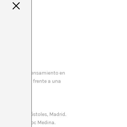
ue significa el pensamiento en
rítica compleja frente a una
la ciudad de Móstoles, Madrid.
vez y Cuauhtémoc Medina.