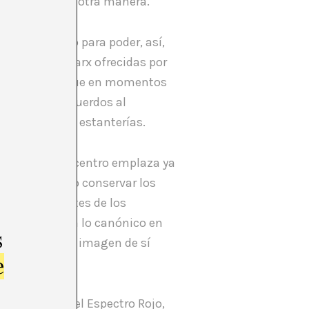
de mirarnos de otra manera.
 del periódico para poder, así,
e Bataille o Marx ofrecidas por
as marxista al que en momentos
con ciertos recuerdos al
que llenar las estanterías.
aginario del centro emplaza ya
s ha permitido conservar los
s de replicantes de los
jo, convertir a lo canónico en
s
 mostraron una imagen de sí
e
e lejos trae el Espectro Rojo,