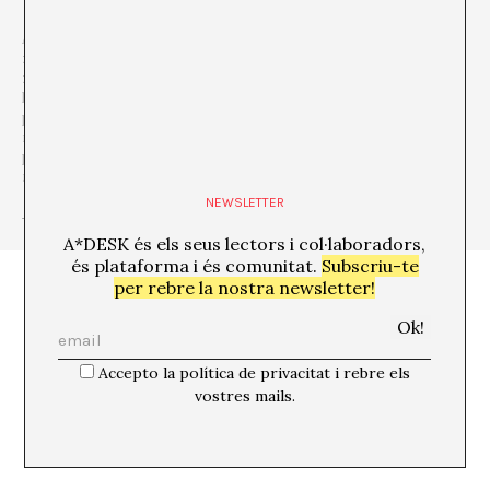
A*DESK és una
plataforma crítica, centrada en l’edició, la
formació, l’experimentació, la comunicació i la difusió en
relació a la cultura i l’art contemporanis
, que es defineix desde
la
transversalitat
. El punt de partida és l’art contemporani,
perquè és d’allí d’on venim i aquesta consciència ens permet anar
molt més allà, incorporar altres disciplines i formes de
pensament per a parlar i debatre sobre temes que són de
rellevància i d’urgència per a entendre el nostre present.
NEWSLETTER
+ Veure totes les publicacions de l'autor/a
A*DESK és els seus lectors i col·laboradors,
és plataforma i és comunitat.
Subscriu-te
per rebre la nostra newsletter!
Accepto la política de privacitat i rebre els
vostres mails.