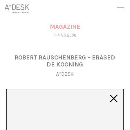
seguim necessitant-te per a poder seguir endavant. Ara pots
participar del projecte i recolzar-lo.
MAGAZINE
14 MAIG 2008
ROBERT RAUSCHENBERG – ERASED
DE KOONING
A*DESK