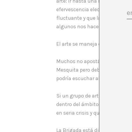
arte: ir hasta una bienal que tr
efervescencia eleccionaria naci
fluctuante y que la discusión ar
algunos nos hacemos es: si es u
El arte se maneja en un campo pa
Muchos no apostábamos a esta b
Mesquita pero deberemos admitir 
podría escuchar al mundo del ar
Si un grupo de artistas, filósof
dentro del ámbito del arte logra
en seria crisis y que desde el a
La Brigada está diseñando otra r