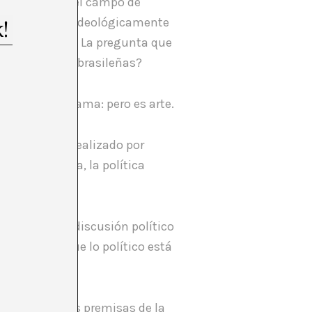
lítica dentro del campo de
arte es débil e ideológicamente
 completamente. La pregunta que
es electorales brasileñas?
claro que reclama: pero es arte.
 la anterior realizado por
sfera política, la política
ar un foro de discusión político
vo: alertar que lo político está
tal. Una de las premisas de la