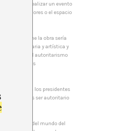
ue si van a realizar un evento
como coordinadores o el espacio
upo que compone la obra sería
a pieza literaria y artística y
res plantean el autoritarismo
cas y artísticas
¿Cómo analizan los presidentes
s
ionan? ¿Qué es ser autoritario
e
o o curatorial?
política dentro del mundo del