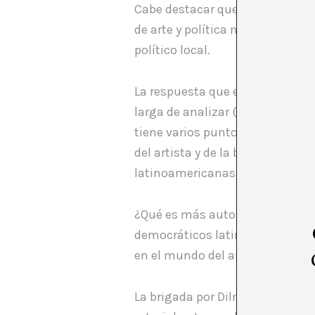
Cabe destacar que suena un poc
de arte y política no habría acc
político local.
La respuesta que el equipo curat
larga de analizar (
http://www.c
tiene varios puntos de intenció
del artista y de la brigada a fa
latinoamericanas.
¿Qué es más autoritario trabaja
democráticos latinoamericanos el
en el mundo del arte? ¿Es verdad
La brigada por Dilma creo que no