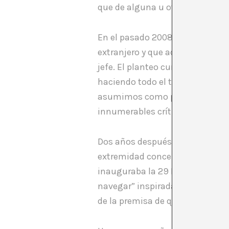
que de alguna u otra manera n
En el pasado 2008 el prestigios
extranjero y que además goza d
jefe. El planteo curatorial de 
haciendo todo el tiempo visitan
asumimos como propias. Mesquit
innumerables críticas y que a o
Dos años después nos preguntáb
extremidad conceptual e ideoló
inauguraba la 29 Bienal de Sao 
navegar” inspirada en un verso
de la premisa de que el arte sin l