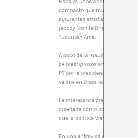
Hace ya unos años que las biena
compacto que muestre qué se hac
siguientes artistas y colectivos
jacoby (con la Brigada por Dilm
Tucumán Arde.
A poco de la inauguración, la o
de prestigiosos artistas, histor
PT por la presidencia de Brasil,
ya que en Brasil existe una ley 
La interesante presentación de 
diseñada como política directa.
que la política viene de la vida
En una entrevisa on line al cura