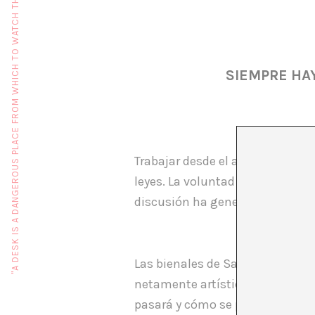
"A DESK IS A DANGEROUS PLACE FROM WHICH TO WATCH THE WORLD" (JOHN LE CARRÉ)
SIEMPRE HAY
Trabajar desde el arte y la polí
leyes. La voluntad de acción pol
discusión ha generado en la act
Las bienales de Sao Paulo siemp
netamente artística en el Cono
pasará y cómo se planteará la c