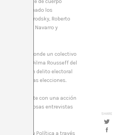
s en esa especie de cuerpo
l han seleccionado los
Bony, Marcelo Brodsky, Roberto
nujín, Eduardo Navarro y
in imagen” en donde un colectivo
a la candidata Dilma Rousseff del
bra incurre en delito electoral
cos previo a las elecciones.
 espacio del arte con una acción
esado en numerosas entrevistas
SHARE
orno al Arte y Política a través