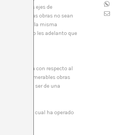
mporánea. Estos ejes de
idado de que las obras no sean
ás adelante en la misma
s colegas, pero les adelanto que
muy visionaria con respecto al
 y pensado innumerables obras
e otras) suele ser de una
ctividad con la cual ha operado