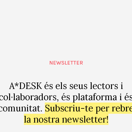
o extraño que los curadores no hayan tenido en cuenta q
iones que pondrían en tela de juicio su propio accionar 
orial de la bienal realiza hacia la sociedad toda y el gr
uratoriaforense.net/niued/?p=685
) pero es una muy buen
n muy atractivos. Por ejemplo uno es cuando los curado
NEWSLETTER
vor de Dilma que nos retrotrae a muchas operatorias políti
A*DESK és els seus lectors i
r dentro de una institución instituyente o vulnerarla? 
col·laboradors, és plataforma i é
 autoritarismo político? ¿Lo realizan, lo viven, lo gest
comunitat.
Subscriu-te per rebr
 o es ficción? ¿De qué se trata el autoritarismo artístic
la nostra newsletter!
 accionó más que sobre la vieja y eficiente operatoria 