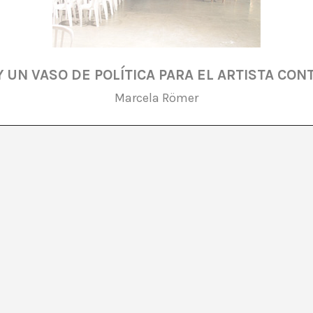
 UN VASO DE POLÍTICA PARA EL ARTISTA C
Marcela Römer
tica obliga a repensar cuáles son los códigos que rigen 
ítica, de preguntarse sobre los límites, se desata en un
ual bienal de Sao Paulo.
re han sido un claro referente de lo que se discute o pu
 Sur. La mirada atenta de todos los que habitamos en 
uraduría y demás cuestiones en Brasil funciona como un