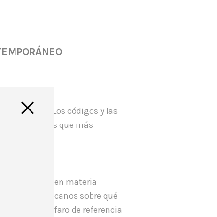
ONTEMPORÁNEO
ambos campos. Los códigos y las
o de los trabajos que más
ede apreciarse en materia
países sudamericanos sobre qué
a especie de faro de referencia