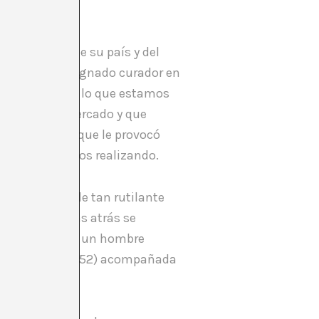
es bienales de su país y del
l arte fue designado curador en
enales o qué es lo que estamos
ecido por el mercado y que
 obras, hecho que le provocó
e lo que estamos realizando.
teriormente de tan rutilante
. Unas semanas atrás se
vaso de mar para un hombre
ção de Orfeu (1952) acompañada