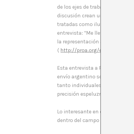
de los ejes de trabajo: la memor
discusión crean un límite, un p
tratadas como ilustración de e
entrevista: “Me llevo una canti
la representación argentina va
(
http://proa.org/eng/news/20
Esta entrevista a Farias de mar
envío argentino sobre todo en l
tanto individuales como grupal
precisión espeluznante en cuanto
Lo interesante en esta oportunid
dentro del campo del arte brasile