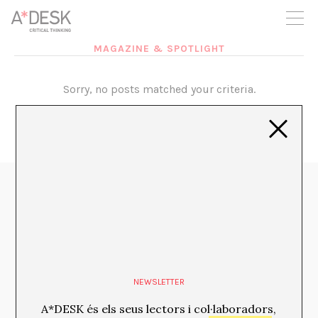
seguim necessitant-te per a poder seguir endavant. Ara pots
participar del projecte i recolzar-lo.
MAGAZINE & SPOTLIGHT
Sorry, no posts matched your criteria.
Media Partners:
NEWSLETTER
A*DESK és els seus lectors i col·laboradors,