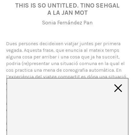
THIS IS SO UNTITLED. TINO SEHGAL
A LA JAN MOT
Sonia Fernández Pan
Dues persones decideixen viatjar juntes per primera
vegada. Aquesta frase, que enuncia al mateix temps
alguna cosa per arribar i una cosa que ja ha succeït,
podria (re)presentar una situació comuna en la qual el
cos practica una mena de coreografia automàtica. En
l’experiència del viatge compartit es dóna una situació
de vincle constant. Dues persones transiten per un
territori diferent a l’habitual i ho fan sense separar-se
l’una de l’altra. Dues persones que són dos cossos que
actuen en sincronia i que, en aquest desplaçament,
construeixen un espai autònom a través d’una
interlocució constant i instintiva. Dos cossos que
actuen un en relació a l’altre i, junts, en relació a un
exterior variable. Un procés de redefinició contínua en el