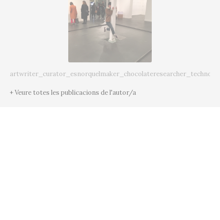
artwriter_curator_esnorquelmaker_chocolateresearcher_technoda
+ Veure totes les publicacions de l'autor/a