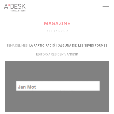
seguim necessitant-te per a poder seguir endavant. Ara pots
participar del projecte i recolzar-lo.
MAGAZINE
16 FEBRER 2015
TEMA DEL MES:
LA PARTICIPACIÓ I (ALGUNA DE) LES SEVES FORMES
EDITOR/A RESIDENT
:
A*DESK