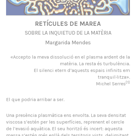
RETÍCULES DE MAREA
SOBRE LA INQUIETUD DE LA MATÈRIA
Margarida Mendes
«Accepto la meva dissolució en el plasma ardent de la
matèria. La resta és turbulència.
El silenci etern d’aquests espais infinits em
tranquil·litza».
[1]
Michel Serres
El que podria arribar a ser.
Una presència plasmàtica ens envolta. La seva densitat
viscosa s’estén per les superfícies, reprenent el cercle
de l’evasió aquàtica. El seu horitzó és incert: aquesta
massa s’estén més enllà dels territoris vists, delimitant