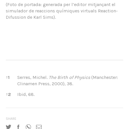
(Foto de portada: generada per l’editor mitjançant el
simulador de reaccions químiques virtuals Reaction-
Difussion de Karl Sims).
References
↑
1
Serres, Michel.
The Birth of Physics
(Manchester:
Clinamen Press, 2000), 38.
↑
2
Ibid, 68.
SHARE