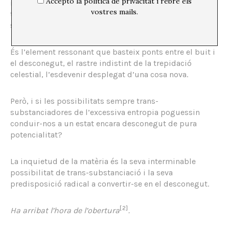
Accepto la política de privacitat i rebre els
infinites, una font cinètica d’alt potencial
vostres mails.
transformador, un vector que encara ha de trobar la
seva propulsió cap a l’infinit.
És l’element ressonant que basteix ponts entre el buit i
el desconegut, el rastre indistint de la trepidació
celestial, l’esdevenir desplegat d’una cosa nova.
Però, i si les possibilitats sempre trans-
substanciadores de l’excessiva entropia poguessin
conduir-nos a un estat encara desconegut de pura
potencialitat?
La inquietud de la matèria és la seva interminable
possibilitat de trans-substanciació i la seva
predisposició radical a convertir-se en el desconegut.
[2]
Ha arribat l’hora de l’obertura
.