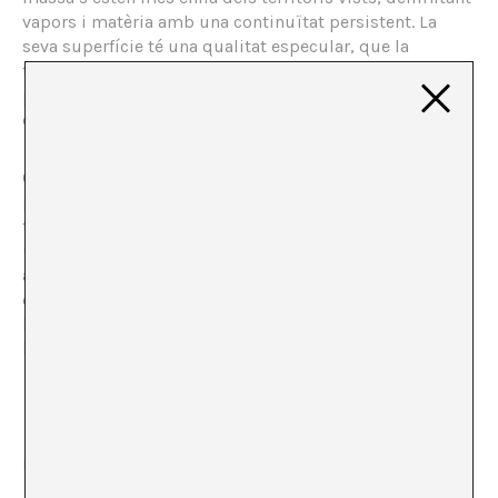
vapors i matèria amb una continuïtat persistent. La
seva superfície té una qualitat especular, que la
transmet amb una boira intensificada, fonent el seu
possible contorn amb l’horitzó en constant expansió, i
ometent així els profunds secrets submergits sota ella.
Ocultant la seva presència, aquest fantasma plasmàtic
permet l’emergència d’un abisme profund d’absoluta
transmutabilitat: defineix territoris precisos, esborrant
uns altres, i envolta illes, absorbint després moltes
altres. És alhora molecular i un continu, forma i
dissolució. Més enllà de les limitacions de la certesa
heliocèntrica, aquesta matèria viscosa sembla anunciar
la presència d’alguna altra font, encara desconeguda.
Es mou.