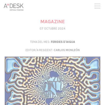
seguim necessitant-te per a poder seguir endavant. Ara pots
participar del projecte i recolzar-lo.
MAGAZINE
07 OCTUBRE 2024
TEMA DEL MES:
FERIDES D'AIGUA
EDITOR/A RESIDENT
:
CARLOS MONLEÓN