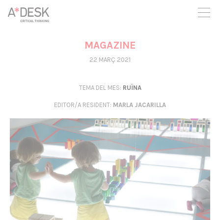
seguim necessitant-te per a poder seguir endavant. Ara pots
participar del projecte i recolzar-lo.
MAGAZINE
22 MARÇ 2021
TEMA DEL MES:
RUÏNA
EDITOR/A RESIDENT
:
MARLA JACARILLA