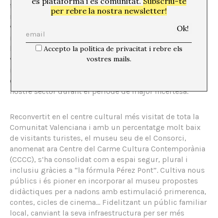
és plataforma i és comunitat.
Subscriu-te
futur. Quan va començar la pandèmia, des del primer
per rebre la nostra newsletter!
minut del confinament va idear i impulsar més de
vuitanta projectes específics en temps rècord per
mantenir activa la programació tot i que el museu
hagués d’estar tancat, barrejant activitat presencial i
Accepto la política de privacitat i rebre els
virtual. Sobretot per poder contractar artistes,
vostres mails.
investigadors i gestors a través de convocatòries amb
dotació econòmica que van contribuir a estimular el
nostre sector durant el període de major incertesa.
Reconvertit en el centre cultural més visitat de tota la
Comunitat Valenciana i amb un percentatge molt baix
de visitants turistes, el museu seu de el Consorci,
anomenat ara Centre del Carme Cultura Contemporània
(CCCC), s’ha consolidat com a espai segur, plural i
inclusiu gràcies a “la fórmula Pérez Pont”. Cultiva nous
públics i és pioner en incorporar al museu propostes
didàctiques per a nadons amb estimulació primerenca,
contes, cicles de cinema… Fidelitzant un públic familiar
local, canviant la seva infraestructura per ser més