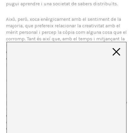
pugui aprendre i una societat de sabers distribuïts.
Això, però, xoca enèrgicament amb el sentiment de la
majoria, que prefereix relacionar la creativitat amb el
mèrit personal i percep la còpia com alguna cosa que el
corromp. Tant és així que, amb el temps i mitjançant la
meva pròpia pràctica, he arribat a la conclusió que el
culte a la personalitat no és només un accessori o una
característica més, sinó un element estructural,
homeostàtic, de l’art.
Em quedo amb dos perquès.
El primer és de tipus cognitiu, i descriu copiar com un
procés involuntari, constant i necessari. No importa que
repetim patrons biològics i socials ancestrals -patrons
que estan tatuats en els nostres gens i han estat
autoreplicats al llarg de centenars de milers d’anys
d’evolució. No importa que la nostra subjectivitat