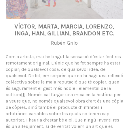
VÍCTOR, MARTA, MARCIA, LORENZO,
INGA, HAN, GILLIAN, BRANDON ETC.
Rubén Grilo
Com a artista, mai he tingut la sensació d’estar fent res
remotament original. L’únic que he fet sempre ha estat
copiar; de qualsevol cosa, de qualsevol idea, de
qualsevol. De fet, em sorprèn que no hi hagi una reflexió
col·lectiva sobre la mala reputació que té copiar, quan
és segurament el gest més noble i elemental de la
cultura
[1]
. Només cal furgar una mica en la història per
a veure que, no només qualsevol obra d’art és una còpia
de còpies, sinó també el producte d’infinites i
arbitràries variables sobre les quals no tenim cap
autoritat. I hauria d’estar bé així. Que ningú inventi res
és un alleujament, si de veritat volem un art que es