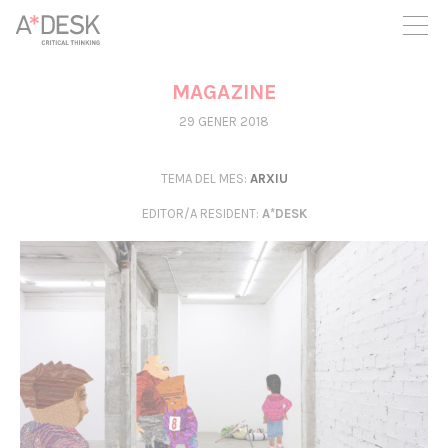
seguim necessitant-te per a poder seguir endavant. Ara pots
participar del projecte i recolzar-lo.
MAGAZINE
29 GENER 2018
TEMA DEL MES:
ARXIU
EDITOR/A RESIDENT
:
A*DESK