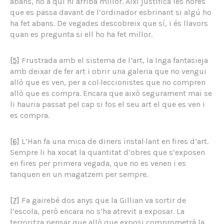
abans, no a qui hi arriba millor. Així justifica les hores
que es passa davant de l’ordinador esbrinant si algú ho
ha fet abans. De vegades descobreix que sí, i és llavors
quan es pregunta si ell ho ha fet millor.
[5]
Frustrada amb el sistema de l’art, la Inga fantasieja
amb deixar de fer art i obrir una galeria que no vengui
allò que es ven, per a col·leccionistes que no compren
allò que es compra. Encara que això segurament mai se
li hauria passat pel cap si fos el seu art el que es ven i
es compra.
[6]
L’Han fa una mica de diners instal·lant en fires d’art.
Sempre li ha xocat la quantitat d’obres que s’exposen
en fires per primera vegada, que no es venen i es
tanquen en un magatzem per sempre.
[7]
Fa gairebé dos anys que la Gillian va sortir de
l’escola, però encara no s’ha atrevit a exposar. La
terroritza pensar que allò que exposi comprometrà la