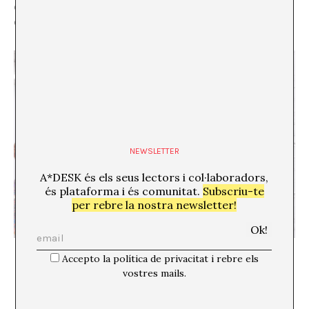
d’adversaris, que estan destinats a la irrellevància
determinista
[9]
.
NEWSLETTER
A*DESK és els seus lectors i col·laboradors,
és plataforma i és comunitat.
Subscriu-te
per rebre la nostra newsletter!
Accepto la política de privacitat i rebre els
vostres mails.