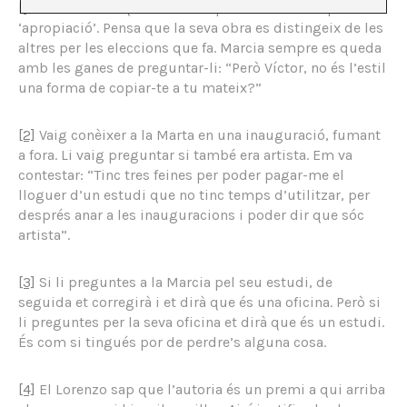
[1]
El Víctor diu que ell mai còpia res. Prefereix parlar de
‘apropiació’. Pensa que la seva obra es distingeix de les
altres per les eleccions que fa. Marcia sempre es queda
amb les ganes de preguntar-li: “Però Víctor, no és l’estil
una forma de copiar-te a tu mateix?”
[2]
Vaig conèixer a la Marta en una inauguració, fumant
a fora. Li vaig preguntar si també era artista. Em va
contestar: “Tinc tres feines per poder pagar-me el
lloguer d’un estudi que no tinc temps d’utilitzar, per
després anar a les inauguracions i poder dir que sóc
artista”.
[3]
Si li preguntes a la Marcia pel seu estudi, de
seguida et corregirà i et dirà que és una oficina. Però si
li preguntes per la seva oficina et dirà que és un estudi.
És com si tingués por de perdre’s alguna cosa.
[4]
El Lorenzo sap que l’autoria és un premi a qui arriba