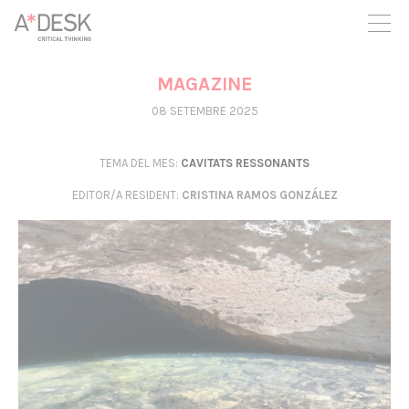
seguim necessitant-te per a poder seguir endavant. Ara pots
participar del projecte i recolzar-lo.
MAGAZINE
08 SETEMBRE 2025
TEMA DEL MES:
CAVITATS RESSONANTS
EDITOR/A RESIDENT
:
CRISTINA RAMOS GONZÁLEZ