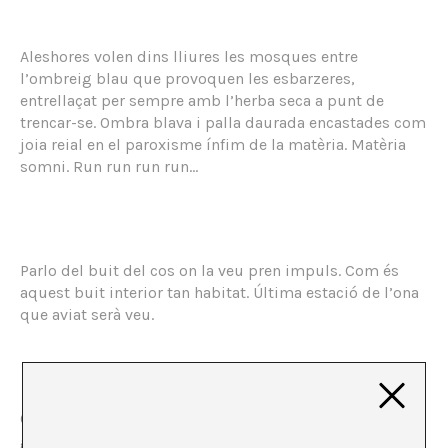
Aleshores volen dins lliures les mosques entre
l’ombreig blau que provoquen les esbarzeres,
entrellaçat per sempre amb l’herba seca a punt de
trencar-se. Ombra blava i palla daurada encastades com
joia reial en el paroxisme ínfim de la matèria. Matèria
somni. Run run run run…
Parlo del buit del cos on la veu pren impuls. Com és
aquest buit interior tan habitat. Última estació de l’ona
que aviat serà veu.
Ona enorme i absoluta matisada pel viatge. De quina
galàxia, temps o bassal. Quants pits ha travessat?