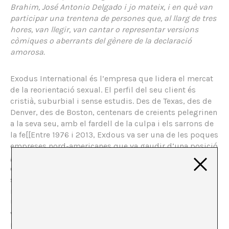
Brahim, José Antonio Delgado i jo mateix, i en què van
participar una trentena de persones que, al llarg de tres
hores, van llegir, van cantar o representar versions
còmiques o aberrants del gènere de la declaració
amorosa.
Exodus International és l’empresa que lidera el mercat
de la reorientació sexual. El perfil del seu client és
cristià, suburbial i sense estudis. Des de Texas, des de
Denver, des de Boston, centenars de creients pelegrinen
a la seva seu, amb el fardell de la culpa i els sarrons de
la fe[[Entre 1976 i 2013, Exdous va ser una de les poques
empreses nord-americanes que va gaudir d’una posició
gairebé monopolística, que li permetia interpel·lar, des
de la seva seu a Orlando (Florida), a la major part dels
seus consumidors potencials. Les severes lleis anti-
monopoli que regeixen l’economia mercantil als Estats
Units mai es van aplicar al seu cas. Encara que era ben
visible i generava grans beneficis, el mercat de la
reassignació sexual, entès com un segment del Mercat