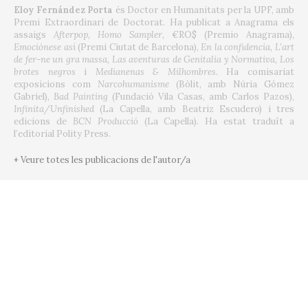
Eloy Fernández Porta
és Doctor en Humanitats per la UPF, amb
Premi Extraordinari de Doctorat. Ha publicat a Anagrama els
assaigs
Afterpop, Homo Sampler,
€RO$ (Premio Anagrama),
Emociónese así
(Premi Ciutat de Barcelona),
En la confidencia, L’art
de fer-ne un gra massa, Las aventuras de Genitalia y Normativa, Los
brotes negros
i
Medianenas & Milhombres.
Ha comisariat
exposicions com
Narcohumanisme
(Bòlit, amb Núria Gómez
Gabriel),
Bad Painting
(Fundació Vila Casas, amb Carlos Pazos),
Infinita/Unfinished
(La Capella, amb Beatriz Escudero) i tres
edicions de
BCN Producció
(La Capella). Ha estat traduït a
l’editorial Polity Press.
+ Veure totes les publicacions de l'autor/a