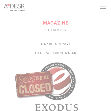
seguim necessitant-te per a poder seguir endavant. Ara pots
participar del projecte i recolzar-lo.
MAGAZINE
13 FEBRER 2017
TEMA DEL MES:
SEXE
EDITOR/A RESIDENT
:
A*DESK