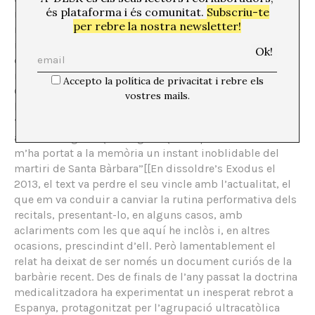
és plataforma i és comunitat.
Subscriu-te
medicalització anacrònica de l’orientació sexual i el seu
per rebre la nostra newsletter!
modelat en les praxis hipersocials (en grups de suport)
i individuals (en les guies d’autoajuda) es pot entendre
com una deriva paracientífica o acientífica d’aquest
negacionisme fundacional.]] escrit al mur de Perfect
Accepto la política de privacitat i rebre els
Circle, on un usuari, identificat com I’mInControl, crida
vostres mails.
la nostra atenció sobre un passatge de la pel·lícula:
“01:37: L’expressió de la bruna de rínxols en capturar
amb la llengua aquesta gota que es perdia cuixa avall
m’ha portat a la memòria un instant inoblidable del
martiri de Santa Bàrbara”[[En dissoldre’s Exodus el
2013, el text va perdre el seu vincle amb l’actualitat, el
que em va conduir a canviar la rutina performativa dels
recitals, presentant-lo, en alguns casos, amb
aclariments com les que aquí he inclòs i, en altres
ocasions, prescindint d’ell. Però lamentablement el
relat ha deixat de ser només un document curiós de la
barbàrie recent. Des de finals de l’any passat la doctrina
medicalitzadora ha experimentat un inesperat rebrot a
Espanya, protagonitzat per l’agrupació ultracatòlica