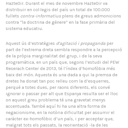
HazteOir. Durant el mes de novembre HazteOir va
distribuir en col·legis del país un total de 100.000
fullets
contra-informatius
plens de greus admonicions
contra “la doctrina de gènere” en la fase primària del
sistema educatiu.
Aquest ús d’estratègies
d’agitació i propaganda
per
part de l’extrema dreta sembla respondre a la percepció
de la pròpia marginalitat del grup, i de la seva
programàtica, en un país que, segons l’estudi del PEW
Reserach Center de 2013, té l’índex d’homofòbia més
baix del món. Aquesta és una dada a qui la premsa de
dretes ha donat tan poc relleu com la d’esquerres,
perquè a totes dues, per raons diferents, els convé
ignorar o passar per alt que Espanya resulta ser el lloc
on aquest greu problema té una gravetat menys
accentuada. També aquí hi ha una altra forma de
negacionisme, en la notòria dificultat per assumir el
caràcter ex-homofòbic d’un país, i per acceptar que,
malgrat tots els passats, la reorientació -la de les