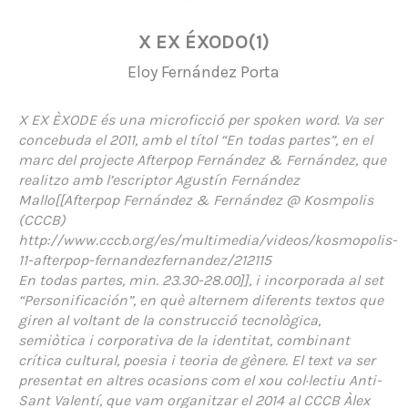
X EX ÉXODO(1)
Eloy Fernández Porta
X EX ÈXODE és una microficció per spoken word. Va ser
concebuda el 2011, amb el títol “En todas partes”, en el
marc del projecte Afterpop Fernández & Fernández, que
realitzo amb l’escriptor Agustín Fernández
Mallo[[Afterpop Fernández & Fernández @ Kosmpolis
(CCCB)
http://www.cccb.org/es/multimedia/videos/kosmopolis-
11-afterpop-fernandezfernandez/212115
En todas partes, min. 23.30-28.00]], i incorporada al set
“Personificación”, en què alternem diferents textos que
giren al voltant de la construcció tecnològica,
semiòtica i corporativa de la identitat, combinant
crítica cultural, poesia i teoria de gènere. El text va ser
presentat en altres ocasions com el xou col·lectiu Anti-
Sant Valentí, que vam organitzar el 2014 al CCCB Àlex