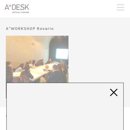
seguim necessitant-te per a poder seguir endavant. Ara pots
participar del projecte i recolzar-lo.
A*WORKSHOP Rosario
Centro Cultural de España en Rosario (Argentina)