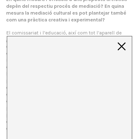
depèn del respectiu procés de mediació? En quina
mesura la mediació cultural es pot plantejar també
com una pràctica creativa i experimental?
El comissariat i l’educació, així com tot l’aparell de
gestió i la mediació cultural, s’han de concebre avui en
dia com elements actius en l’assoliment d’entorns
d’innovació. Si bé en la perspectiva del formalisme
modern s’hauria tendit a considerar l’art com un
dispositiu autònom, avui en dia ja no es creu que
l’eficàcia comunicativa i transformadora de l’art sigui
possible si no s’incideix també, i tanmateix s’anticipa,
el dispositiu de mediació. Un dels reptes de l’art
contemporani és el de repensar, per tant, qüestions
com són el comissariat i l’educació des d’una
perspectiva experimental, i com a processos des d’on,
precisament, generar els processos de diàleg i
d’hibridació que es requereixen per a la innovació
cultural.