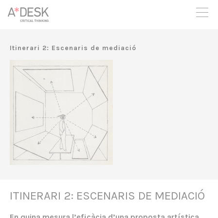
seguim necessitant-te per a poder seguir endavant. Ara pots
participar del projecte i recolzar-lo.
Itinerari 2: Escenaris de mediació
ITINERARI 2: ESCENARIS DE MEDIACIÓ
En quina mesura l’eficàcia d’una proposta artística