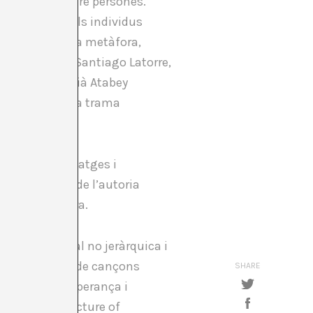
nificatives entre persones.
 acollidor on els individus
riendship com a metàfora,
itor espanyol Santiago Latorre,
rformer colombià Atabey
trellacen a una trama
nts, sons, imatges i
na els límits de l’autoria
ó estesa de cura.
posició musical no jeràrquica i
La seqüència de cançons
SHARE
 despertar l’esperança i
strany.
Architecture of