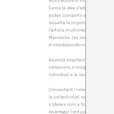
Architecture of Friendship sugge
Evoca la idea d’edificar connexi
poden compartir experiències, r
ressalta la importància de la co
l’artista multimèdia nord-americ
Mamasita.
Les seves performan
d’interdependència.
Aquesta arquitectura musical, 
vibracions, s’integra amb el se
individual a la recerca d’una si
Connectant l’interès compartit p
la col·lectivitat, sorgeix el pro
s’ofereix com a frontisses per ac
recarregar l’entusiasme, potser f