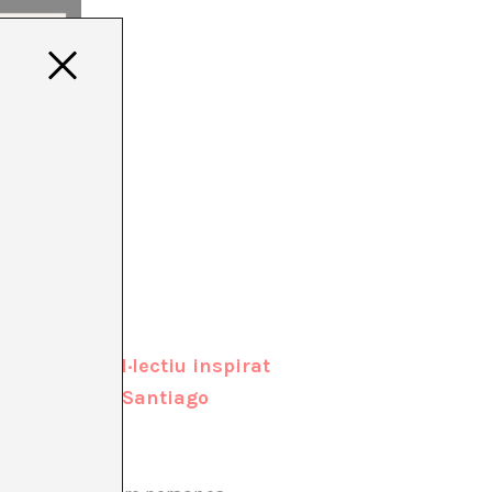
P
projecte col·lectiu inspirat
itor aragonès Santiago