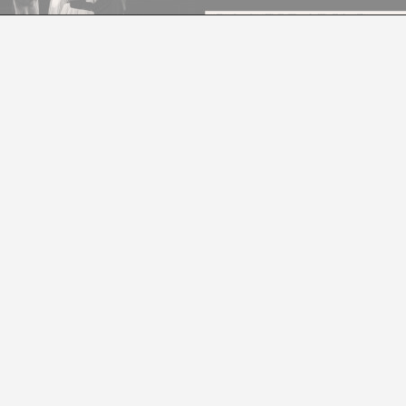
A*LIVE II 2024: ARCHITECTURE OF FRIENDSHI
CONCERT PERFORMANCE A LA (2) D'APOLO (10/11/24)
A*DESK
 A*LIVE 2024, presenta Architecture of Friendship, 
l valor de la interdependència, conduït pel compos