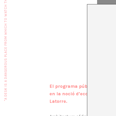
"A DESK IS A DANGEROUS PLACE FROM WHICH TO WATCH THE WORLD" (JOHN LE CARRÉ)
El programa públic de A*DESK,
en la noció d’ecosistema i e
Latorre.