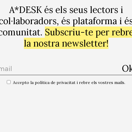
A*DESK és els seus lectors i
col·laboradors, és plataforma i é
comunitat.
Subscriu-te per rebr
la nostra newsletter!
Accepto la política de privacitat i rebre els vostres mails.
orre d’Architecture of Friendship. Foto: Pedro Anguila]