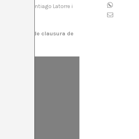
a càrrec de Santiago Latorre i
é el concert de clausura de