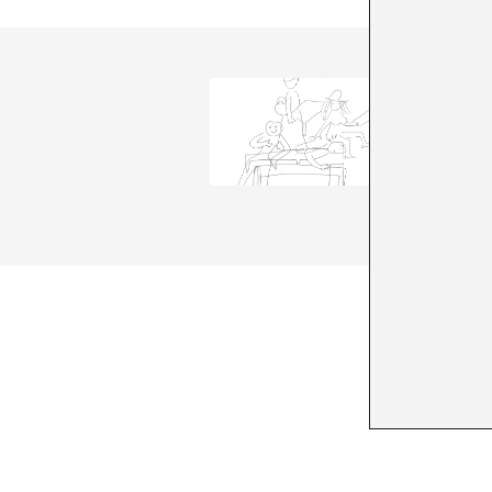
A*DESK 
comunica
transve
conscièn
parlar i
+ Veure 