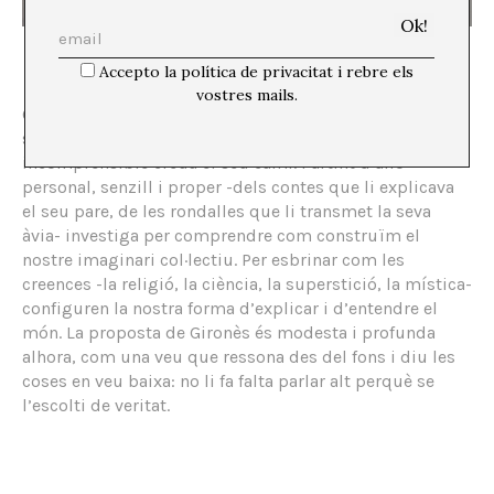
Imatge de l’exposició. Fotografia: teresa w.
Accepto la política de privacitat i rebre els
vostres mails.
Gironès persegueix sempre un misteri que perdura
sense resoldre, quan allò meravellós, inusual i
incomprensible creua el seu camí. Partint d’allò
personal, senzill i proper -dels contes que li explicava
el seu pare, de les rondalles que li transmet la seva
àvia- investiga per comprendre com construïm el
nostre imaginari col·lectiu. Per esbrinar com les
creences -la religió, la ciència, la superstició, la mística-
configuren la nostra forma d’explicar i d’entendre el
món. La proposta de Gironès és modesta i profunda
alhora, com una veu que ressona des del fons i diu les
coses en veu baixa: no li fa falta parlar alt perquè se
l’escolti de veritat.