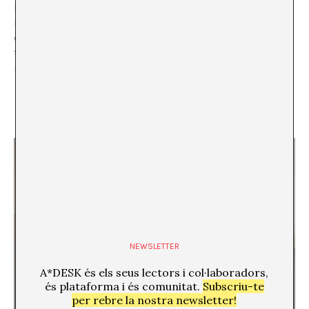
l’exposició, de representar allò que no es pot
representar: una aparició, una al·lucinació, un fenomen
extraordinari. El fet meravellós, l’experiència
transcendental, que es percep i es viu però ni es capta
ni s’explica.
NEWSLETTER
A*DESK és els seus lectors i col·laboradors,
és plataforma i és comunitat.
Subscriu-te
per rebre la nostra newsletter!