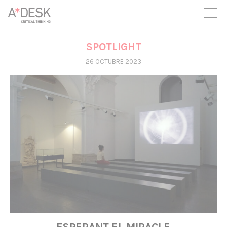
seguim necessitant-te per a poder seguir endavant. Ara pots
participar del projecte i recolzar-lo.
SPOTLIGHT
26 OCTUBRE 2023