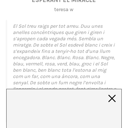
ESPERANT EL MIRACLE
teresa w
El Sol treu raigs per tot arreu. Duu unes
anelles conc
èntriques que giren i giren i
s’apropen cada vegada més. Sembla un
miratge. De sobte el Sol esdevé blanc i creix i
s’expandeix fins a tenyir-ho tot d’una llum
encegadora. Blanc. Blanc. Rosa. Blanc. Negre,
blau, vermell, rosa, verd, blau, groc i el Sol
ben blanc, ben blanc tota l’estona al mig
com un far, com una àncora, com una
senyal. De sobte un fum negre l’envolta i
l’encercla i el ronda per tot, fent girar l’astre a
esquerra i a dreta i a esquerra ràpid, veloç,
constant. Un presagi, potser. O un miracle. I el
Sol es torna negre.