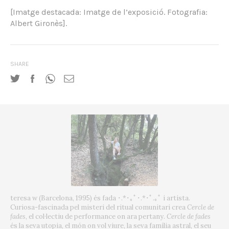
[Imatge destacada: Imatge de l’exposició. Fotografia:
Albert Gironès].
SHARE
teresa w (Barcelona, 1995) és fada ･.*･｡ﾟ･.*･ﾟ.｡ﾟ i artista.
Curiosa-fascinada pel misteri del ritual comunitari crea
Cercle de
fades
, el col·lectiu de performance on ara pertany.
Cercle de fades
és la seva utopia, el món on vol viure, la seva família astral, el seu