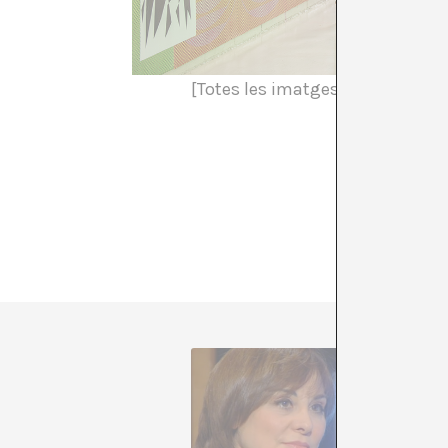
[Totes les imatges són cortesia d
A la Mon
relaicó 
comissar
pensamen
l’estand