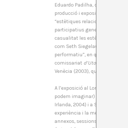
Eduardo Padilha, que van fer una 
producció i expositius. Com bé r
“estètiques relacionals” de Nic
participatius generaven instal
casualitat les estètiques relaci
com Seth Siegelaub, amb qui O’N
performatiu”, en què pràctiques
comissariat
d’Utopia Station
am
Venècia (2003), que destil·lava 
A l’exposició al London Print Stu
podem imaginar) a Redux (Londre
Irlanda, 2004) i a SMART project
experiència i la més recent hi h
annexos, sessions de pòquer, dià