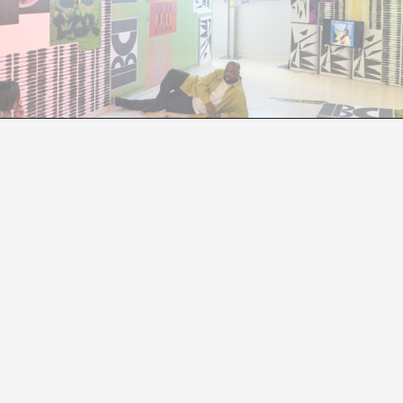
SICIÓ COM A ESPAI D’INCERTESA, FRICCIÓ I LL
 (COALESCÈNCIES, COALICIONS, COL·LISIONS, COL·LAP
Montse Badia
icions, Col·lisions, Col·lapses)
és un exemple de project
t i evoluciona en el temps per canviar, continuar exis