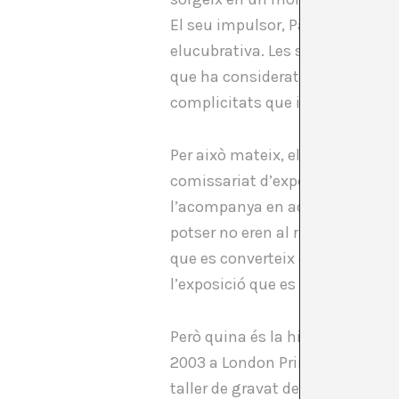
El seu impulsor, Paul O’Neill, és
elucubrativa. Les seves reflexio
que ha considerat de referència. 
complicitats que impliquen trob
Per això mateix, el text que aco
comissariat d’exposició, sinó q
l’acompanya en aquest “bolo” -m
potser no eren al radar d’O’Neill
que es converteix en un assaig 
l’exposició que es pot veure a A
Però quina és la història de
Cola
2003 a London Print Studio a Lon
taller de gravat de l’estudi van 