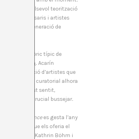
llunyada de qualsevol teorització
des amb comissaris i artistes
 partir de la generació de
és el text teòric típic de
i Xavier Acarín
. Acarín
nt la participació d’artistes que
tifica la tasca curatorial alhora
ella. En aquest sentit,
ceberg on és crucial bussejar.
es)
?
Coalescence
es gesta l’any
ssibilitats que els oferia el
 amb Jaime Gili, Kathrin Böhm i