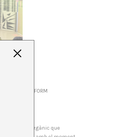
IBERTAT
SES) A ADN PLAFORM
e curatorial orgànic que
tint i dialogant amb el moment.