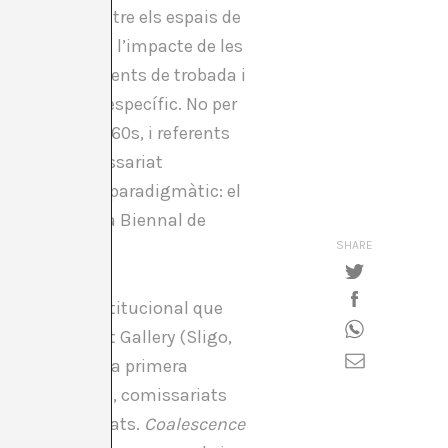
 distincions entre els espais de
lotava a l’aire l’impacte de les
en què els moments de trobada i
nt temporal específic. No per
atorials dels 60s, i referents
ent del “comissariat
s. Un exemple paradigmàtic: el
l’Arsenale de la Biennal de
SHARE
entit menys institucional que
nd Niland Art Gallery (Sligo,
a aquí. Entre la primera
s de pel·lícules, comissariats
artistes implicats.
Coalescence