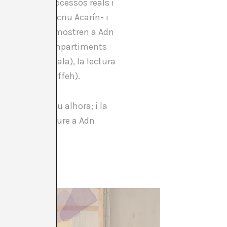
vitat, sobre processos reals i
oves” -com escriu Acarín- i
rtístics que es mostren a Adn
estionen els compartiments
al (Pilvi Takala), la lectura
 raça (Harold Offeh).
, crític i festiu alhora; i la
se, xerrar i riure a Adn