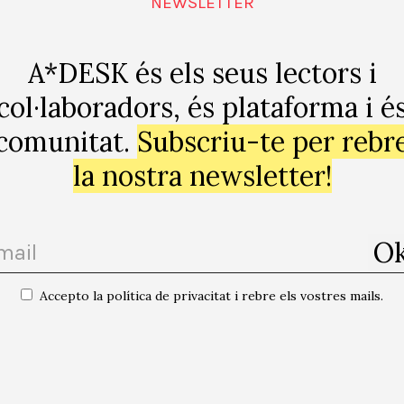
NEWSLETTER
A*DESK és els seus lectors i
col·laboradors, és plataforma i é
comunitat.
Subscriu-te per rebr
la nostra newsletter!
Accepto la política de privacitat i rebre els vostres mails.