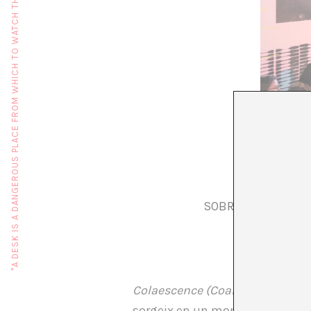
"A DESK IS A DANGEROUS PLACE FROM WHICH TO WATCH THE WORLD" (JOHN LE CARRÉ)
L’EXPO
SOBRE COLAESCENCE
Colaescence (Coalescències, Coal
sorgeix en un moment determina