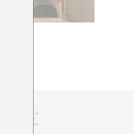
viatjar, entrar en
 La crítica d’art i el
n la necessitat del
 no podrem qüestionar