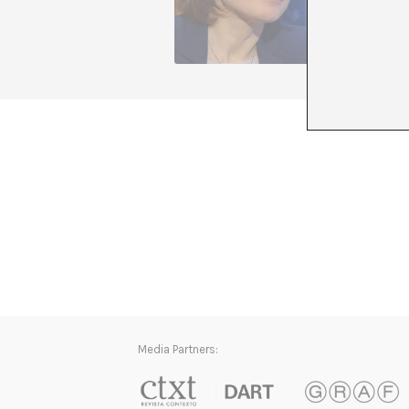
www.mon
+ Veure 
Media Partners: