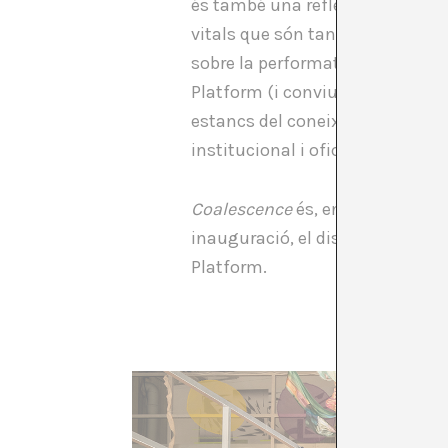
és també una reflexió (
by doing
vitals que són tan importants co
sobre la performativitat com a e
Platform (i conviuen a l’espai 
estancs del coneixement (Suzanne
institucional i oficial de les ob
Coalescence
és, en definitiva, un
inauguració, el dissabte 26 de n
Platform.