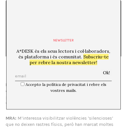
NEWSLETTER
A*DESK és els seus lectors i col·laboradors,
és plataforma i és comunitat.
Subscriu-te
per rebre la nostra newsletter!
La distancia entre objeto y sujeto (nº 4, 5, 6 y 7),
2024. Centro
Andaluz de la Fotografía (Almería)
BMR:
Més enllà dels documents, hi ha violències que no
Accepto la política de privacitat i rebre els
vostres mails.
deixen empremta material, però els efectes de les quals
persisteixen. Com abordes aquestes formes de
violència omesa? Poden els arxius evidenciar-les?
MRA:
M’interessa visibilitzar violències ‘silencioses’
que no deixen rastres físics, però han marcat moltes