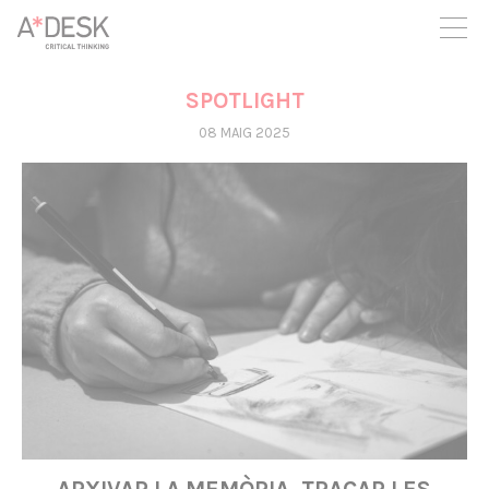
seguim necessitant-te per a poder seguir endavant. Ara pots
participar del projecte i recolzar-lo.
SPOTLIGHT
08 MAIG 2025
ARXIVAR LA MEMÒRIA, TRAÇAR LES