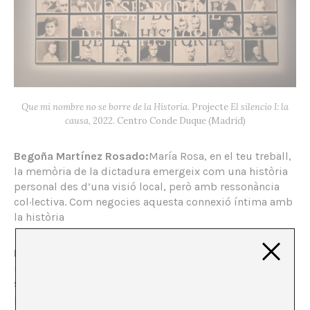
Que mi nombre no se borre de la Historia
. Projecte
El silencio I: la
causa
, 2022. Centro Conde Duque (Madrid)
Begoña Martínez Rosado:
María Rosa, en el teu treball,
la memòria de la dictadura emergeix com una història
personal des d’una visió local, però amb ressonància
col·lectiva. Com negocies aquesta connexió íntima amb
la història
María Rosa Aránega:
Quan vaig pensar en el conflicte
més pròxim a la nostra realitat a Espanya, la resposta va
ser clara: la dictadura i el cop d’estat feixista. El meu
primer recurs va ser la memòria familiar, sobretot la de