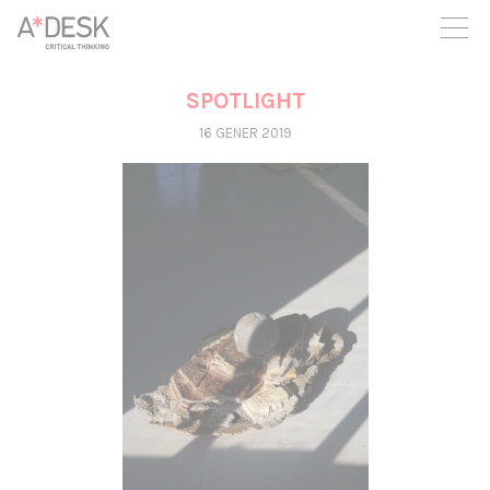
seguim necessitant-te per a poder seguir endavant. Ara pots
participar del projecte i recolzar-lo.
SPOTLIGHT
16 GENER 2019