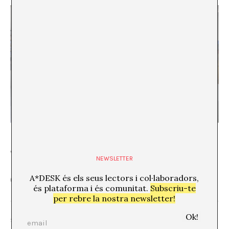
Vista general de l’exposició. Fotografies de Pol Aregall
NEWSLETTER
A*DESK és els seus lectors i col·laboradors,
(Imatge destacada: Oier Iruretagoiena,
Sin título
, 2018)
és plataforma i és comunitat.
Subscriu-te
per rebre la nostra newsletter!
SHARE