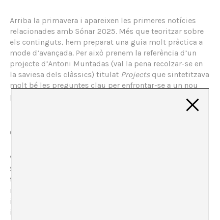
Arriba la primavera i apareixen les primeres notícies
relacionades amb Sónar 2025. Més que teoritzar sobre
els continguts, hem preparat una guia molt pràctica a
mode d’avançada. Per això prenem la referència d’un
projecte d’Antoni Muntadas (val la pena recolzar-se en
la saviesa dels clàssics) titulat
Projects
que sintetitzava
molt bé les preguntes clau per enfrontar-se a un nou
projecte:
Who? What? Why? How? Where? When? For
Whom? How much?
Comencem!
Who?
Sónar+D, la secció dins del Sónar més experimental,
teòrica, inclusiva i educativa del festival /
macroesdeveniment / referent destacat de les
indústries culturals. També és la secció més
interdisciplinària que va més enllà de l’escena