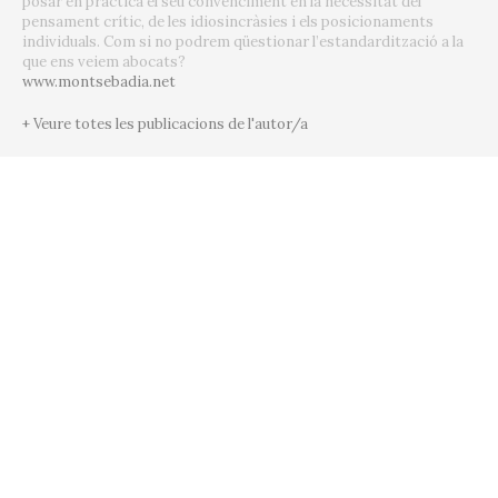
posar en pràctica el seu convenciment en la necessitat del
pensament crític, de les idiosincràsies i els posicionaments
individuals. Com si no podrem qüestionar l’estandardització a la
que ens veiem abocats?
www.montsebadia.net
+ Veure totes les publicacions de l'autor/a