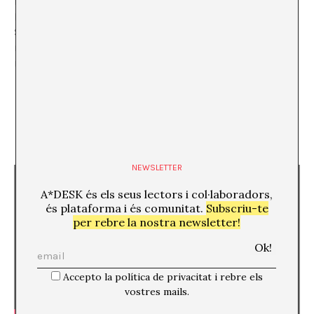
How much?
Per entrades i passis,
aquí
tota la informació.
Sobre el pressupost de l’esdeveniment, hi tornarem
més endavant, quan s’acostin les dates i es tanquin els
números.
To be continued…
NEWSLETTER
A*DESK és els seus lectors i col·laboradors,
és plataforma i és comunitat.
Subscriu-te
per rebre la nostra newsletter!
Accepto la política de privacitat i rebre els
vostres mails.