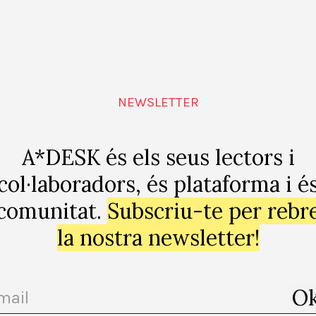
ts, ritmes pausats
Canvi i fora
LUIS GRAHAM CASTILLO
NEWSLETTER
A*DESK és els seus lectors i
col·laboradors, és plataforma i é
comunitat.
Subscriu-te per rebr
la nostra newsletter!