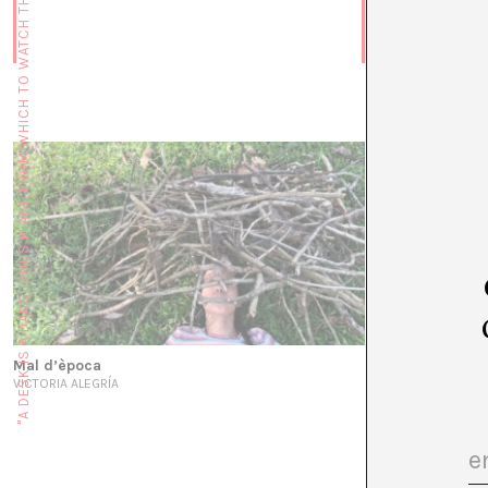
"A DESK IS A DANGEROUS PLACE FROM WHICH TO WATCH THE WORLD" (JOHN LE CARRÉ)
En temps urgen
ROSA CHÁVEZ
Mal d’època
VICTORIA ALEGRÍA