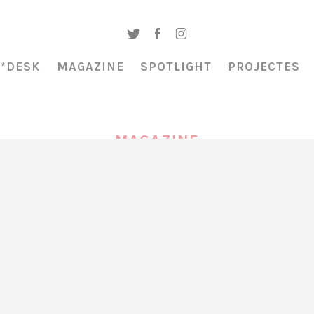
A*DESK
MAGAZINE
SPOTLIGHT
PROJECTES
MAGAZINE
DESOBEIR EL POSSIBLE