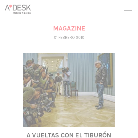
crees también en A*DESK seguimos necesitándote para poder
seguir adelante. Ahora puedes participar del proyecto y
apoyarlo.
MAGAZINE
01 FEBRERO 2010
A VUELTAS CON EL TIBURÓN