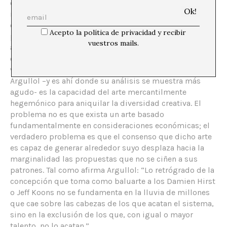
de las críticas de Argullol en su texto de El País. En
realidad, él no pretende descalificar de forma genérica
el arte actual: su intención es denunciar una serie de
Acepto la política de privacidad y recibir
prácticas, basadas en cálculos mercantiles, que han
vuestros mails.
acabado por desplazar a la especulación filosófica y a la
crítica como referentes para analizar la identidad y el
valor de las obras de arte. Pero lo que más preocupa a
Argullol –y es ahí donde su análisis se muestra más
agudo- es la capacidad del arte mercantilmente
hegemónico para aniquilar la diversidad creativa. El
problema no es que exista un arte basado
fundamentalmente en consideraciones económicas; el
verdadero problema es que el consenso que dicho arte
es capaz de generar alrededor suyo desplaza hacia la
marginalidad las propuestas que no se ciñen a sus
patrones. Tal como afirma Argullol: “Lo retrógrado de la
concepción que toma como baluarte a los Damien Hirst
o Jeff Koons no se fundamenta en la lluvia de millones
que cae sobre las cabezas de los que acatan el sistema,
sino en la exclusión de los que, con igual o mayor
talento, no lo acatan.”