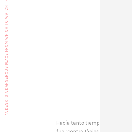
"A DESK IS A DANGEROUS PLACE FROM WHICH TO WATCH THE WORLD" (JOHN LE CARRÉ)
Hacía tanto tiempo que Tàpies n
fue “contra Tàpies” y lo confront