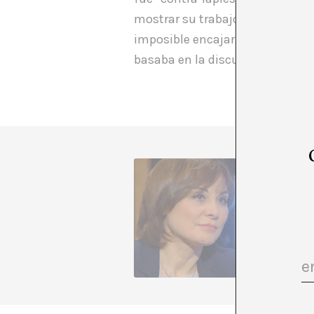
mostrar su trabajo “desde el in
imposible encajarlo en cualquier
basaba en la discusión de ideas 
A Montse
relación
el comis
pensamie
cuestion
www.mon
+ Ver to