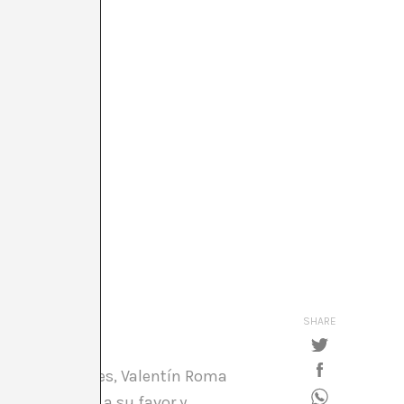
SHARE
 Hace unos meses, Valentín Roma
dolí quiere ir a su favor y