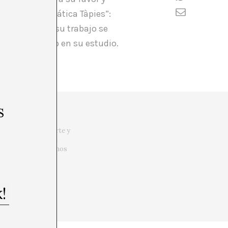
an la “problemática Tàpies”:
a proactivo y su trabajo se
 solo y aislado en su estudio.
s
 viajar, entrar en
o. La crítica de arte y
en la necesidad del
 ¿Cómo si no podremos