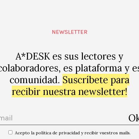
terior”(en la Fundació Tàpies y el MNAC). Ambos evidenci
 genealogía de artistas. Mientras Beuys, por ejemplo, er
y en el estar en público, Tàpies se nos sigue apareciendo
NEWSLETTER
A*DESK es sus lectores y
colaboradores, es plataforma y e
 Badia nunca le ha gustado estarse quieta, por eso siempre ha pensado en
comunidad.
Suscríbete para
 con otros contextos y tomar distancias para poder pensar mejor el mund
ariado ha sido una vía desde la que poner en práctica su convencimiento 
recibir nuestra newsletter!
nto crítico, de las idiosincracias y los posicionamientos individuales.
ar la estandarización a la que nos vemos abocados?
tsebadia.net
das las publicaciones del autor/a
Acepto la política de privacidad y recibir vuestros mails.