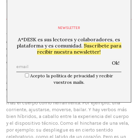
no artificial, es donde me gusta estar.
ABELARDO GIL-FOURNIER: IMÁGENES DEL
AIRE
NEWSLETTER
Toda esta dinámica de mediación suele terminar
A*DESK es sus lectores y colaboradores, es
cosificando el aire. En mi caso busco esquivar esas
plataforma y es comunidad.
Suscríbete para
dinámicas tratando de evitar pensar el aire como un
recibir nuestra newsletter!
sustantivo y pensarlo más bien desde los verbos que
están en funcionamiento cuando ese sustantivo es
mencionado. En el contexto del aire, ¿qué verbos
pueden ser? A veces los verbos son más técnicos;
Acepto la política de privacidad y recibir
vuestros mails.
algunos los hemos comentado: actos de medir,
encapsular, aislar. Pero también puede haber verbos
más corporales, en particular para alguien que utiliza
más el cuerpo como herramienta. Por ejemplo, una
corriente, ajustarse, moverse, bailar. Y hay verbos más
bien híbridos, a caballo entre la experiencia del cuerpo
y el dispositivo técnico. Como el hincharse de una vela,
por ejemplo: su despliegue es en cierto sentido
celebratorio, como el latido de un corazón. Pero es un