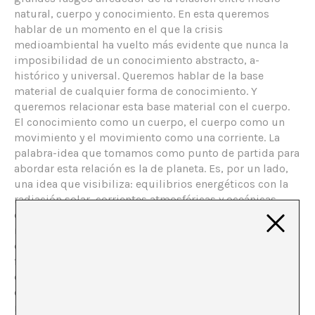
natural, cuerpo y conocimiento. En esta queremos
hablar de un momento en el que la crisis
medioambiental ha vuelto más evidente que nunca la
imposibilidad de un conocimiento abstracto, a-
histórico y universal. Queremos hablar de la base
material de cualquier forma de conocimiento. Y
queremos relacionar esta base material con el cuerpo.
El conocimiento como un cuerpo, el cuerpo como un
movimiento y el movimiento como una corriente. La
palabra-idea que tomamos como punto de partida para
abordar esta relación es la de planeta. Es, por un lado,
una idea que visibiliza: equilibrios energéticos con la
radiación solar, corrientes atmosféricas y oceánicas,
cadenas tróficas, límites de recursos vitales y de
materias primas… Por otro lado, es también una idea
que enajena: está vinculada a un sujeto que se imagina
fuera del planeta, a una lógica y logísticas de
dominación de todo aquello que no es Hombre y a una
clausura de la imaginación donde lo posible queda
reducido a lo probable.