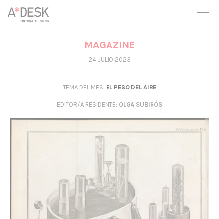
crees también en A*DESK seguimos necesitándote para poder
seguir adelante. Ahora puedes participar del proyecto y
apoyarlo.
MAGAZINE
24 JULIO 2023
TEMA DEL MES:
EL PESO DEL AIRE
EDITOR/A RESIDENTE
:
OLGA SUBIRÓS