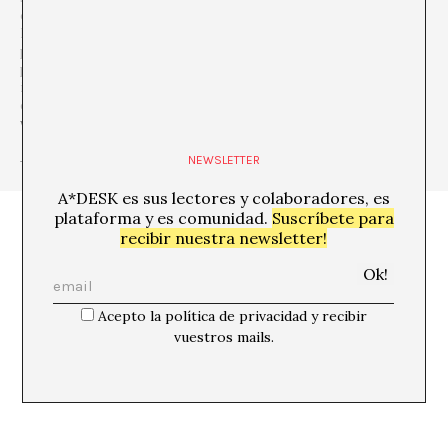
contextos y tomar distancias para poder pensar mejor el mundo.
La crítica de arte y el comisariado ha sido una vía desde la que
poner en práctica su convencimiento en la necesidad del
pensamiento crítico, de las idiosincracias y los posicionamientos
individuales. ¿Cómo si no podremos cuestionar la
estandarización a la que nos vemos abocados?
www.montsebadia.net
NEWSLETTER
+ Ver todas las publicaciones del autor/a
A*DESK es sus lectores y colaboradores, es
plataforma y es comunidad.
Suscríbete para
recibir nuestra newsletter!
Acepto la política de privacidad y recibir
vuestros mails.