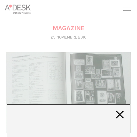
crees también en A*DESK seguimos necesitándote para poder
seguir adelante. Ahora puedes participar del proyecto y
apoyarlo.
MAGAZINE
29 NOVIEMBRE 2010