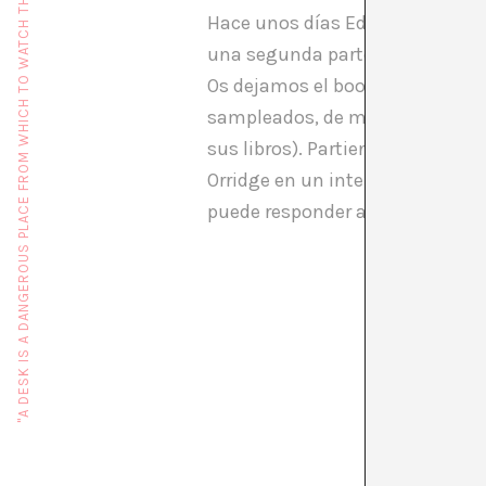
"A DESK IS A DANGEROUS PLACE FROM WHICH TO WATCH THE WORLD" (JOHN LE CARRÉ)
Hace unos días Eduardo Pérez Sol
una segunda parte en positivo). 
Os dejamos el booktrailer del úl
sampleados, de mezcla de referen
sus libros). Partiendo de «El g
Orridge en un intento por inden
puede responder a ese futuro en e