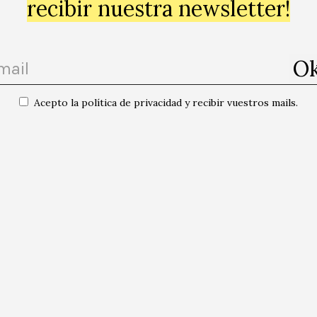
recibir nuestra newsletter!
 es una
plataforma crítica centrada en la edición, la formación, la e
ción y la difusión en relación a la cultura y el arte contemporáneo
rsalidad
. El punto de partida es el arte contemporáneo, porque es de al
sciencia nos permite ir mucho más allá, incorporar otras disciplinas y 
Acepto la política de privacidad y recibir vuestros mails.
lar y debatir sobre temas que son de relevancia y de urgencia para ente
das las publicaciones del autor/a