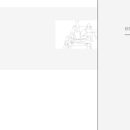
A*DESK
comunica
transve
esta con
para hab
+ Ver to