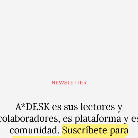
NEWSLETTER
A*DESK es sus lectores y
colaboradores, es plataforma y e
 este mes un
workshop en A*DESK
dentro de
nuestro pr
comunidad.
Suscríbete para