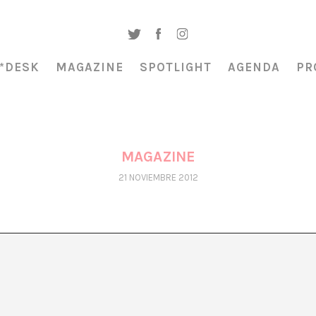
*DESK
MAGAZINE
SPOTLIGHT
AGENDA
PR
MAGAZINE
21 NOVIEMBRE 2012
BOOKTRAILER DE ELOY FERNÁNDEZ PORTA
A*DESK