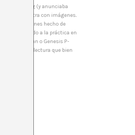
ctura es no leer
(y anunciaba
se funde e ilustra con imágenes.
texto en imágenes hecho de
onado y llevado a la práctica en
 Carole Schemann o Genesis P-
poráneas. Una lectura que bien