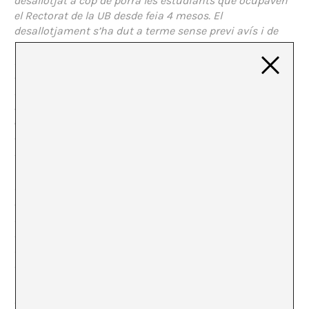
desallotjat a cop de porra les estudiants que ocupaven
el Rectorat de la UB desde feia 4 mesos. El
desallotjament s’ha dut a terme sense previ avís i de
forma violenta. Els primers estudiants han sortit
il·lesos i han estat gravats per una càmara, però els
darrers, quan ja no estava essent gravat en sortit amb
nombroses contusions i lesions. Alguns estudiants que
s’han ressistit de forma pacífica, agafant-se entre ells i
evitant que els arroseguessin, han estat imputats per
desobediència civil, amb una previsible pena de 6
mesos a 3 anys de presó.
Com a resposta davant aquests actes de repressió
directa i de violència policial inadmissibles i
inconcebibles en una societat avançada i democràtica,
hi ha hagut una convocatòria de concentració pacífica
i roda de premsa a les 11:30h a Plaça Universitat, davant
l’edifici històric.
La concentració ha congregat més de 1000 estudiants.