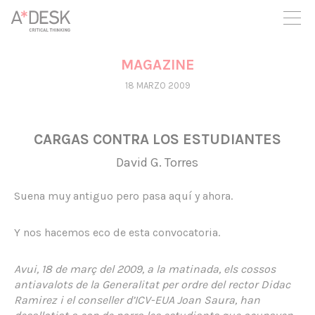
crees también en A*DESK seguimos necesitándote para poder
seguir adelante. Ahora puedes participar del proyecto y
apoyarlo.
MAGAZINE
18 MARZO 2009
CARGAS CONTRA LOS ESTUDIANTES
David G. Torres
Suena muy antiguo pero pasa aquí y ahora.
Y nos hacemos eco de esta convocatoria.
Avui, 18 de març del 2009, a la matinada, els cossos
antiavalots de la Generalitat per ordre del rector Didac
Ramirez i el conseller d’ICV-EUA Joan Saura, han