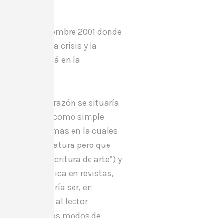
revista en diciembre 2001 donde
e los dos, la crisis y la
clama que está en la
e “crisis.”2
 la principal razón se situaría
ón de la crítica como simple
geneidad de formas en la cuales
pira a ser literatura pero que
rth llama “escritura de arte”) y
n de una crítica en revistas,
e crítica debería ser, en
iendo en mente al lector
biar o variar los modos de