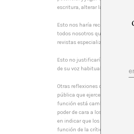
escritura, alterar las velocidad
Esto nos haría reconsiderar los l
todos nosotros que gran parte 
revistas especializadas.
Esto no justificaría, en ningún 
de su voz habitual y simplement
Otras reflexiones que emergen en
pública que ejerce una opinión 
función está cambiando y ya no c
poder de cara a los museos y el
en indicar que los curators hacen
función de la crítica.