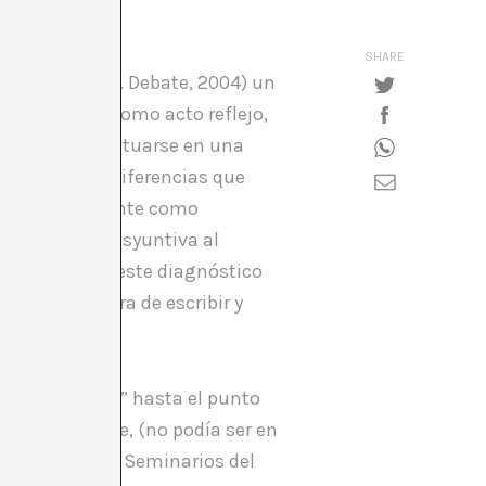
SHARE
 (El Portero. Ed. Debate, 2004) un
e hace, casi como acto reflejo,
riado parece situarse en una
 Otra de las diferencias que
nado genéricamente como
 plantea esta disyuntiva al
arte” lo que este diagnóstico
mente a la hora de escribir y
 de “curadores,” hasta el punto
’s Staedelschule, (no podía ser en
 Isabelle Graw. Seminarios del