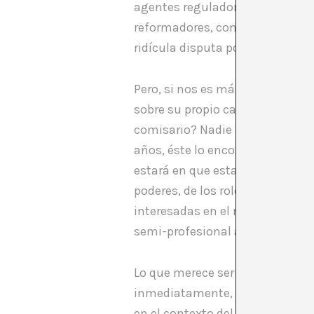
agentes reguladores, y también
reformadores, como si la compet
ridícula disputa por saber quié
Pero, si nos es más o menos fác
sobre su propio campo de activi
comisario? Nadie negará que, s
años, éste lo encontraremos en 
estará en que esta nueva presen
poderes, de los roles definidos 
interesadas en el mantenimient
semi-profesional amante del ar
Lo que merece ser destacado es q
inmediatamente, referirse al rol
en el contexto del arte y que c