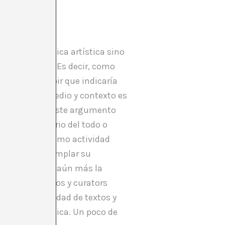
ador.
a de una práctica artística sino
 de arte más. Es decir, como
hora de escribir que indicaría
e de que cada medio y contexto es
ada situación. Este argumento
 más partidario del todo o
r la crítica como actividad
 curators contemplar su
o y fragmentado aún más la
s entre críticos y curators
 a gran cantidad de textos y
va figura crítica. Un poco de