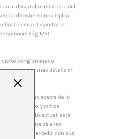
cio al desarrollo irrestricto del
sencia de éste: en una típica
dial tiende a despertar la
o Espinoso. Pág 176)
ar cierto conglomerado
in detenerse con más detalle en
egorías estancas acerca de lo
stas, comisarios y crítica
. En el contexto actual, esta
rirse a cada una de ellas
ncontraría el mercado, con sus