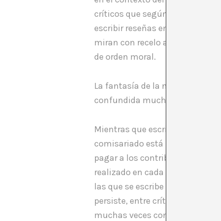
críticos que según van subiend
escribir reseñas en revistas y 
miran con recelo aquello que se
de orden moral.
La fantasía de la necesidad que 
confundida muchas veces con e
Mientras que escribir reseñas o a
comisariado está revalorizándos
pagar a los contribuidores text
realizado en cada uno de los ca
las que se escribe sobre arte, m
persiste, entre críticos y comis
muchas veces con el impulso ad