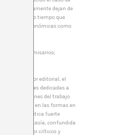
les- progresivamente dejan de
 menor) al mismo tiempo que
sto son tanto económicas como
e críticos y comisarios;
 revista.
 está el sector editorial, el
las instituciones dedicadas a
 las proporciones del trabajo
ación de crisis en las formas en
nos de una critica fuerte
specto. Esta fantasía, confundida
ompartida por críticos y