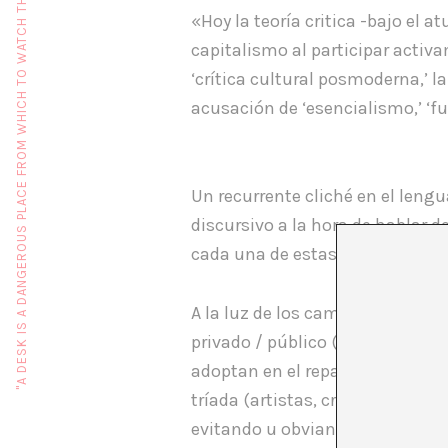
"A DESK IS A DANGEROUS PLACE FROM WHICH TO WATCH THE WORLD" (JOHN LE CARRÉ)
«Hoy la teoría critica -bajo el at
capitalismo al participar activa
‘crítica cultural posmoderna,’ 
acusación de ‘esencialismo,’ ‘fu
Un recurrente cliché en el leng
discursivo a la hora de hablar d
cada una de estas dos categoría
A la luz de los cambios producid
privado / público (no tanto en su
adoptan en el reparto laboral d
tríada (artistas, críticos y co
evitando u obviando las otras d