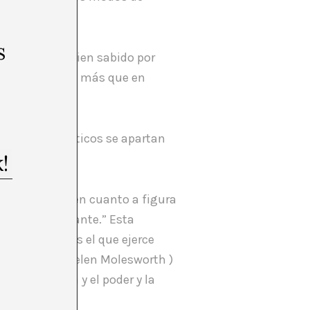
s
 arte, pues es bien sabido por
 instituciones más que en
lmente los críticos se apartan
ra del crítico en cuanto a figura
esto es importante.” Esta
perto.” Éste es el que ejerce
eorge Baker, Helen Molesworth )
do la crítica y el poder y la