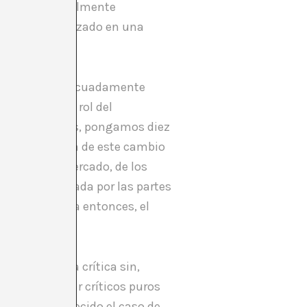
mediadores igualmente
 hubieran enzarzado en una
o reflexiona adecuadamente
efinición del rol del
 en los últimos, pongamos diez
 característica de este cambio
a ley, (del mercado, de los
vamente asimilada por las partes
 vacante hasta entonces, el
 función de la crítica sin,
fícil encontrar críticos puros
uesta, es conocido el caso de