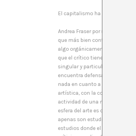
El capitalismo ha encontrado e
Andrea Fraser por su parte indic
que más bien contempla la críti
algo orgánicamente vinculado, lo
que el crítico tiene en mente a 
singular y particular, lo que ex
encuentra defensa en Robert St
nada en cuanto a la manera de e
artística, con la consiguiente a
actividad de una manera similar
esfera del arte es discutible y 
apenas son estudiadas o compar
estudios donde el curator es (c