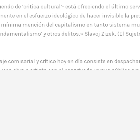
uendo de ‘critica cultural’- está ofreciendo el último servi
mente en el esfuerzo ideológico de hacer invisible la pre
la mínima mención del capitalismo en tanto sistema mun
ndamentalismo’ y otros delitos.» Slavoj Zizek, (El Sujet
uaje comisarial y crítico hoy en día consiste en despach
e una obra o artista con el par privado versus público s
s.
os en las lógicas de la producción, esta revisión de cat
 aplicación a los obras de arte, sino a los roles que arti
e la cadena productiva) se hace más necesaria que nunca
misarios) nos asegura como mínimo que sea imposible refe
os. Como trasfondo de esta cadena y acto seguido, se e