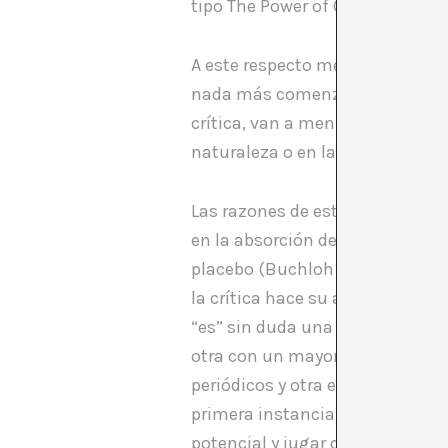
tipo The Power of Criticism con 
A este respecto me gustaría tra
nada más comenzar se citaba Cris
crítica, van a menudo juntos d
naturaleza o en la lógica estruc
Las razones de esta crisis son m
en la absorción de espacios para
placebo (Buchloh dixit) sin una
la crítica hace su aparición, de
“es” sin duda una forma literari
otra con un mayor contenido dis
periódicos y otra en catálogos de
primera instancia, una práctica 
potencial y jugar con ello de m