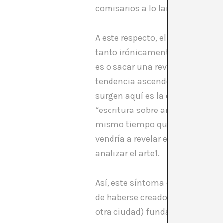
comisarios a lo largo y ancho d
A este respecto, el crítico liter
tanto irónicamente, que cuando 
es o sacar una revista o convo
tendencia ascendente de crecimi
surgen aquí es la distinción e
“escritura sobre arte.” En su art
mismo tiempo que menciona que 
vendría a revelar es la pérdida d
analizar el arte1.
Así, este síntoma de una crisis 
de haberse creado iniciativas del
otra ciudad) fundada en el 2003