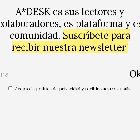
es y permanecer siempre fresco, flexible y dispuesto.
A*DESK es sus lectores y
colaboradores, es plataforma y e
ugares donde se ejercería la teoría crítica o la crítica de
comunidad.
Suscríbete para
de los ensayos fundamentales aparecen en catálogos de
recibir nuestra newsletter!
caso, los casos de mala escritura crítica cuando habitua
e ensayan mala literatura belletrística.
Acepto la política de privacidad y recibir vuestros mails.
 el debate de October se situarían en la caída de la figu
sobre lo que “hay que mirar” o simplemente decir: “Ojo, 
orresponde a la crítica sino más bien a la figura del “ex
 mercado. Hay cierto consenso entre los más jóvenes (G
 obsoletos a los críticos, o que los primeros han desplaza