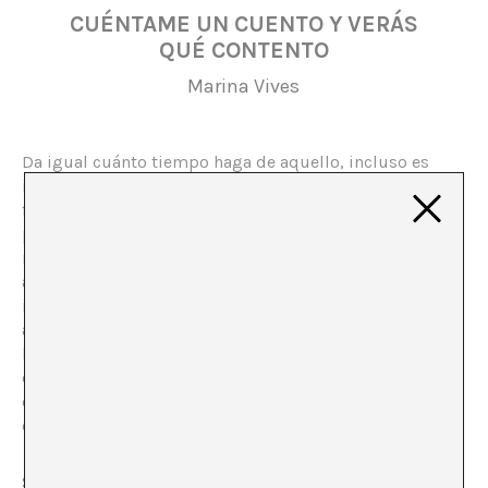
CUÉNTAME UN CUENTO Y VERÁS
QUÉ CONTENTO
Marina Vives
Da igual cuánto tiempo haga de aquello, incluso es
indiferente el origen del que procedamos o el formato
familiar en el que crecimos: todos recordaremos el
placer infantil de un buen cuento. Un poco más
mayores, y acaso de forma indisoluble a la ganancia de
autonomía intrínseca al crecimiento, empezamos a
inventar historias. Más creciditos las buscamos por ahí;
a veces en formato individual, a través de experiencias
lectoras que nos habrán colmado más o menos; otras
en formato vivencial, por medio de experiencias
complacientes, sorpresivas, sean estas colectivas o
estrictamente personales.
Si existiera un top five de lo que nos interpela,