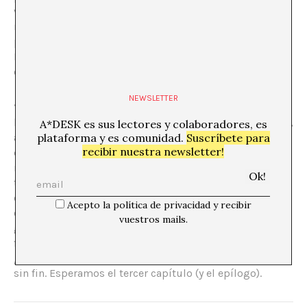
vínculos con un pensamiento que, casi de forma
natural, ha pasado del preguntarse por los conceptos a
preguntarse por cómo estos se entrelazan, algo que
Manen describía en el último
Podcast de Esnorquel
como “estructuras gramaticales”.
NEWSLETTER
“El text: Principis i sortides” es un ciclo profundamente
ligado a su tiempo y su contexto físico, y a las personas,
A*DESK es sus lectores y colaboradores, es
afectos y trabajos que lo conforman. Pero también, y
plataforma y es comunidad.
Suscríbete para
recibir nuestra newsletter!
quizás sobre todo, recaiga probablemente su punto al
respeto por una genealogía de la historia (ahora sí, en
términos no narrativos) del arte, ubicando a sus
comisarios y a la selección de los agentes del ciclo, en
Acepto la política de privacidad y recibir
ese lugar al que pertenecen los acontecimientos que
vuestros mails.
generan un punto de inflexión. Y eso sin renunciar, de
forma casi automática, a la apertura hacia nuevos
posibles
. Como posibles son las trayectorias de un libro
sin fin. Esperamos el tercer capítulo (y el epílogo).