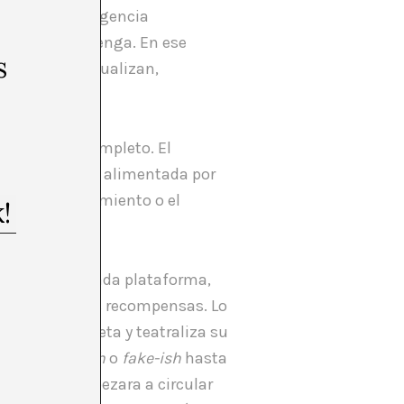
por una inteligencia
ento no se detenga. En ese
s
eaccionan, ritualizan,
 excede por completo. El
 y descentrada, alimentada por
eo, el resentimiento o el
mo digital”: cada plataforma,
agonistas y sus recompensas. Lo
erano. Empaqueta y teatraliza su
 todo es
real-ish
o
fake-ish
hasta
en día si empezara a circular