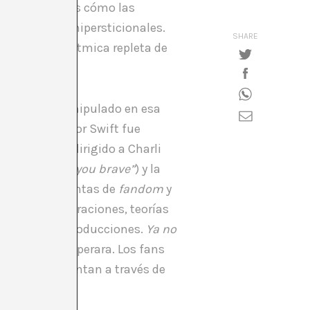
si imaginaron es cómo las
sos procesos hipersticionales.
SHARE
ructura algorítmica repleta de
laboratorio manipulado en esa
álbum de Taylor Swift fue
onsigo un
beef
dirigido a Charli
he coke’s got you brave”
) y la
 foros, las cuentas de
fandom
y
nshots
, comparaciones, teorías
ísticas de reproducciones.
Ya no
 el relato prosperara. Los fans
s que se alimentan a través de