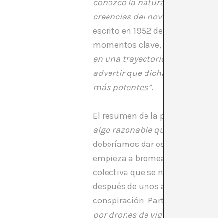
conozco la naturaleza de sus cr
creencias del noventa por cien
escrito en 1952 derriba milenios
momentos clave, Russell escrib
en una trayectoria elíptica alr
advertir que dicha tetera es 
más potentes”
.
El resumen de la pieza es simpl
algo razonable que lo sostenga
deberíamos dar esta teoría por
empieza a bromear con la idea, 
colectiva que se niega a desapar
después de unos años de expan
conspiración. Parte de los “cre
por drones de vigilancia”,
sigue