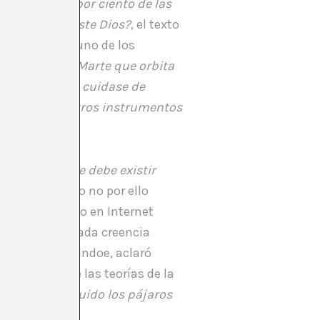
e el noventa por ciento de las
l título de
¿Existe Dios?
, el texto
el ingenio. En uno de los
tre la Tierra y Marte que orbita
y cuando yo me cuidase de
sive por nuestros instrumentos
dido es porque debe existir
impensable. Pero no por ello
escentralizado en Internet
 una descabellada creencia
Real
, Peter McIndoe, aclaró
crítica sobre las teorías de la
o había sustituido los pájaros