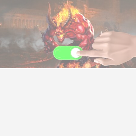
DILE ¡HOLA! AL PANDEMÓNIUM
Frankie Pizá
tículo de Bertrand Russell
donde el británico le dice 