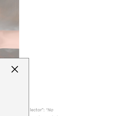
a su “estimado lector”:
“No