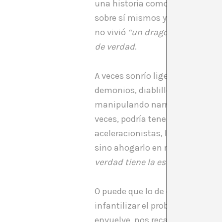
una historia como la del
dragón
sobre sí mismos y sobre su ar
no vivió
“un dragón que escupí
de verdad
.
A veces sonrío ligeramente cua
demonios, diablillos y coludos 
manipulando narrativas y creenc
veces, podría tener el rostro d
aceleracionistas, lo de
“flood th
sino ahogarlo en miles de versi
verdad tiene la estructura de un
O puede que lo de esta ciudad d
infantilizar el problema. Pued
envuelve, nos recarga y nos ac