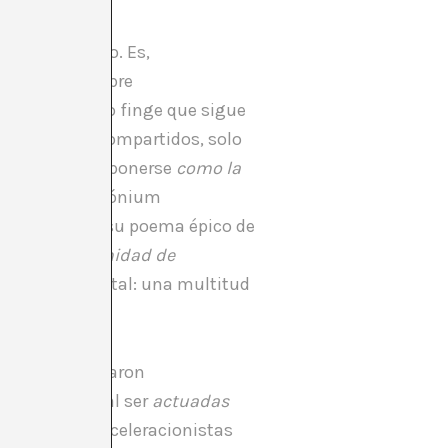
edo compartido. Es,
do en un enjambre
n que el mundo finge que sigue
, ni relatos compartidos, solo
compiten por imponerse
como la
erca al Pandemónium
el infierno en su poema épico de
el CCRU (
La Unidad de
apitalismo digital: una multitud
s al circular.
e Plant lo llamaron
“se cumplen” al ser
actuadas
de filósofos aceleracionistas