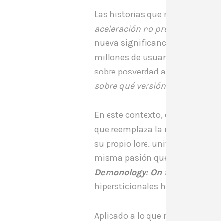
Las historias que más se compa
aceleración no predice el futuro
nueva significancia en el entorn
millones de usuarios en directo
sobre posverdad a la que acudí 
sobre qué versión de los mismos
En este contexto, el Pandemóni
que reemplaza la razón pública 
su propio lore, universo, ecosis
misma pasión que antes se reser
Demonology: On the Auto-Prod
hipersticionales han adquirido
Aplicado a lo que nos concier