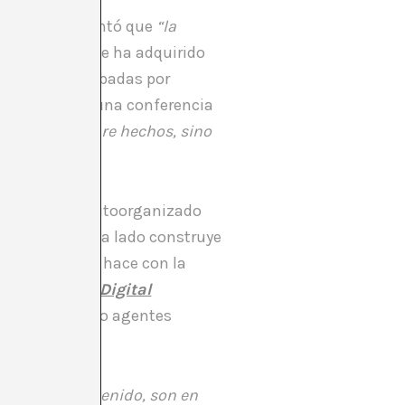
Nick Land comentó que
“la
uy antiguo que ha adquirido
 fase beta, probadas por
vas. Recuerdo una conferencia
iscutimos sobre hechos, sino
de creencias autoorganizado
 de verdad. Cada lado construye
enemigos. Y lo hace con la
a, en su pieza
Digital
 algoritmos y/o agentes
oducen el contenido, son en