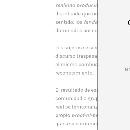
realidad
producidos por él.
Las
distribuida que no busca verdad
sentido, los
fandoms
contemporá
dominados por su chamán simb
Los sujetos se sienten autores 
discurso traspasa la propia par
el mismo combustible que sostie
reconocimiento.
El resultado de esa alucinación
comunidad o grupo establece sus
real se territorializa y cada co
propio
proof-of-belief.
Y en esa
que una comunidad decide lo con