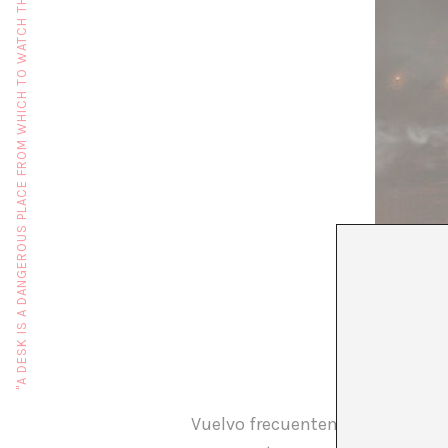
"A DESK IS A DANGEROUS PLACE FROM WHICH TO WATCH THE WORLD" (JOHN LE CARRÉ)
Vuelvo frecuentemente
a un ar