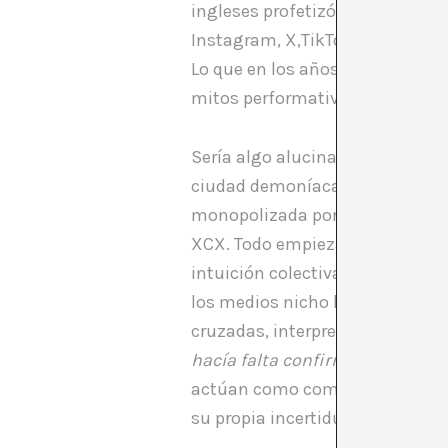
ingleses profetizó antes de la 
Instagram, X,TikTok, YouTube y 
Lo que en los años 90 fue una p
mitos performativos que fabric
Sería algo alucinado pero no de
ciudad demoníaca. Hace pocos d
monopolizada por la creencia d
XCX. Todo empieza con una lyri
intuición colectiva de que conte
los medios nicho habían traza
cruzadas, interpretaciones retr
hacía falta confirmar nada
: la
actúan como comunidades hipe
su propia incertidumbre.