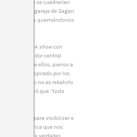
onios
): los que se cuadrarían
obar que en el garaje de Sagan
oria no acabara
quemándonos
urtido
à la freak show
con
l mismo ordenador central
 ellos. Uno de ellos, pienso a
e extendió, inspirado por los
encer un relato no es rebatirlo
ismo que comentó que
“toda
 sólo sirva para visibilizar e
ición atmosférica que nos
ntos de miles de verdades