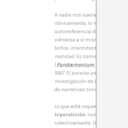
A nadie nos suena insólito que
irónicamente, lo más real y tan
autorreferencial donde cada voz
viéndose a sí mismo después de 
brillos intermitentes sobre pa
realidad
. Es como si estuviér
(
Pandæmonium
,
término que J
1667
El paraíso perdido
). Me re
Investigación de Cultura Ciber
de narrativas simultáneas, cada
Lo que está orquestando esa en
hiperstición
: rumores, teorías
colectivamente. Una actualizac