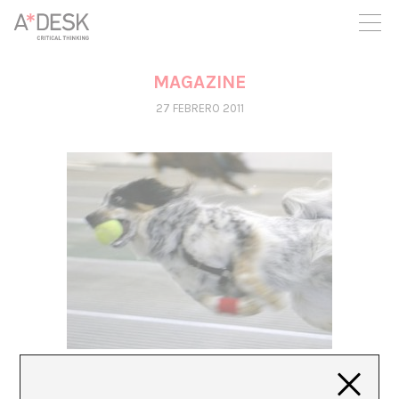
crees también en A*DESK seguimos necesitándote para poder
seguir adelante. Ahora puedes participar del proyecto y
apoyarlo.
MAGAZINE
27 FEBRERO 2011
EL CANÒDROM EN EL AIRE