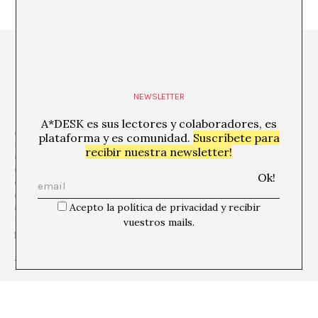
NEWSLETTER
A*DESK es sus lectores y colaboradores, es
A*DESK es una
plataforma crítica centrada en la edición, la
plataforma y es comunidad.
Suscríbete para
formación, la experimentación, la comunicación y la difusión
recibir nuestra newsletter!
en relación a la cultura y el arte contemporáneos,
que se
define desde la
transversalidad
. El punto de partida es el arte
contemporáneo, porque es de allí de donde venimos y esta
consciencia nos permite ir mucho más allá, incorporar otras
Acepto la política de privacidad y recibir
disciplinas y formas del pensamiento para hablar y debatir sobre
temas que son de relevancia y de urgencia para entender nuestro
vuestros mails.
presente.
+ Ver todas las publicaciones del autor/a