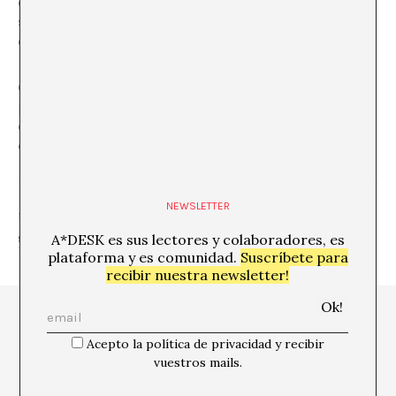
dibujo por cuatro chavos o por nada, luego se aleja
soñador hacia otro café, para pedir prestado un franco y
comprar papel.”
Gracias a Herbert Lottman por su “Amedeo Modigliani,
príncipe de Montparnasse”. La historia de una vida
corta, un hallazgo tardío y una enorme revelación: la voz
de Beatriz Hastings.
NEWSLETTER
SHARE
A*DESK es sus lectores y colaboradores, es
plataforma y es comunidad.
Suscríbete para
recibir nuestra newsletter!
Acepto la política de privacidad y recibir
vuestros mails.