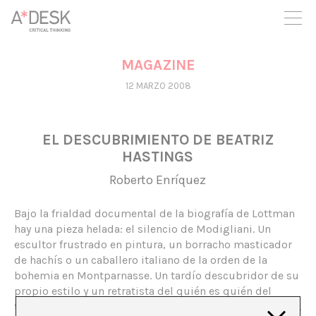
crees también en A*DESK seguimos necesitándote para poder
seguir adelante. Ahora puedes participar del proyecto y
apoyarlo.
MAGAZINE
12 MARZO 2008
EL DESCUBRIMIENTO DE BEATRIZ
HASTINGS
Roberto Enríquez
Bajo la frialdad documental de la biografía de Lottman
hay una pieza helada: el silencio de Modigliani. Un
escultor frustrado en pintura, un borracho masticador
de hachís o un caballero italiano de la orden de la
bohemia en Montparnasse. Un tardío descubridor de su
propio estilo y un retratista del quién es quién del
talento -que él no creía poseer- y que no tuvo enemigos.