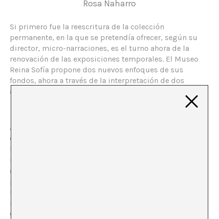
Rosa Naharro
Si primero fue la reescritura de la colección
permanente, en la que se pretendía ofrecer, según su
director, micro-narraciones, es el turno ahora de la
renovación de las exposiciones temporales. El Museo
Reina Sofía propone dos nuevos enfoques de sus
fondos, ahora a través de la interpretación de dos
artistas.
Almacenar, conservar y exponer objetos, artefactos,
documentos o restos arqueológicos para narrar una
historia, ha sido siempre la función principal de un
museo. Contra esta concepción, han surgido en la
actualidad ciertas prácticas anarchivistas que
pretenden renovar esta vieja idea ilustrada de museo.
Manuel Borja-Villel lo tuvo claro cuando decidió
reescribir la colección en base a salas temáticas,
creando relaciones conceptuales entre las distintas