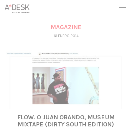
crees también en A*DESK seguimos necesitándote para poder
seguir adelante. Ahora puedes participar del proyecto y
apoyarlo.
MAGAZINE
16 ENERO 2014
FLOW. O JUAN OBANDO, MUSEUM
MIXTAPE (DIRTY SOUTH EDITION)