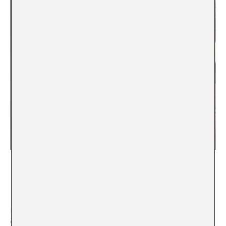
Lynndie England haciendo el gesto de ‘pulgar arriba’ y de apuntar
como si fuese una pistola al pene de un detenido iraquí desnudo y
encapuchado en Abu Ghraib (en.wikipedia.org, 2003)
Las imágenes de Abargil se compararon mucho con las
de otra opresora viral, Lynndie England, igualmente