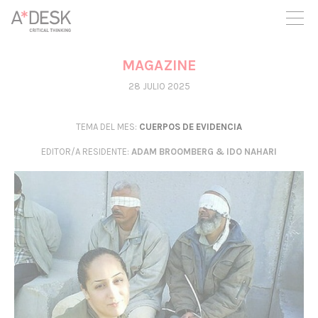
crees también en A*DESK seguimos necesitándote para poder
seguir adelante. Ahora puedes participar del proyecto y
apoyarlo.
MAGAZINE
28 JULIO 2025
TEMA DEL MES:
CUERPOS DE EVIDENCIA
EDITOR/A RESIDENTE
:
ADAM BROOMBERG & IDO NAHARI