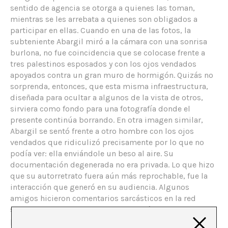
sentido de agencia se otorga a quienes las toman,
mientras se les arrebata a quienes son obligados a
participar en ellas. Cuando en una de las fotos, la
subteniente Abargil miró a la cámara con una sonrisa
burlona, no fue coincidencia que se colocase frente a
tres palestinos esposados y con los ojos vendados
apoyados contra un gran muro de hormigón. Quizás no
sorprenda, entonces, que esta misma infraestructura,
diseñada para ocultar a algunos de la vista de otros,
sirviera como fondo para una fotografía donde el
presente continúa borrando. En otra imagen similar,
Abargil se sentó frente a otro hombre con los ojos
vendados que ridiculizó precisamente por lo que no
podía ver: ella enviándole un beso al aire. Su
documentación degenerada no era privada. Lo que hizo
que su autorretrato fuera aún más reprochable, fue la
interacción que generó en su audiencia. Algunos
amigos hicieron comentarios sarcásticos en la red
social, sugiriendo que Abargil era
más sexy
cuando
posaba así, y que uno de los detenidos
seguro tenía