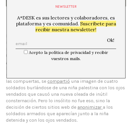
NEWSLETTER
Soldados israelíes censurados junto a una menor palestina
A*DESK es sus lectores y colaboradores, es
detenida, octubre de 2010
plataforma y es comunidad.
Suscríbete para
recibir nuestra newsletter!
La violencia es una moneda de cambio en sociedades
militarizadas. Cuanto más actos violentos se cometen,
más se recompensan con capital económico, social o
Acepto la política de privacidad y recibir
sexual. La deshumanización se socializa y se legitima
vuestros mails.
gracias a este espectáculo generalizado. La privación de
la mirada ahora es un asunto sistematizado. Solo unos
meses después de que la subteniente Abargil abriera
las compuertas, se
compartió
una imagen de cuatro
soldados burlándose de una niña palestina con los ojos
vendados que causó una nueva oleada de inútil
consternación. Pero lo insólito no fue eso, sino la
decisión de ciertos sitios web de
anonimizar
a los
soldados armados que aparecían junto a la niña
detenida y con los ojos vendados.