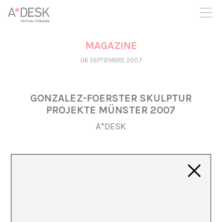
crees también en A*DESK seguimos necesitándote para poder
seguir adelante. Ahora puedes participar del proyecto y
apoyarlo.
MAGAZINE
06 SEPTIEMBRE 2007
GONZALEZ-FOERSTER SKULPTUR
PROJEKTE MÜNSTER 2007
A*DESK