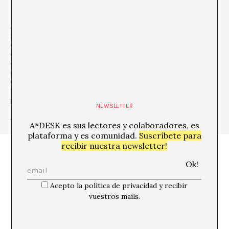
A*DESK es una
plataforma crítica centrada en la edición, la
formación, la experimentación, la comunicación y la difusión
en relación a la cultura y el arte contemporáneos,
que se
define desde la
transversalidad
. El punto de partida es el arte
contemporáneo, porque es de allí de donde venimos y esta
consciencia nos permite ir mucho más allá, incorporar otras
disciplinas y formas del pensamiento para hablar y debatir sobre
temas que son de relevancia y de urgencia para entender nuestro
presente.
NEWSLETTER
+ Ver todas las publicaciones del autor/a
A*DESK es sus lectores y colaboradores, es
plataforma y es comunidad.
Suscríbete para
recibir nuestra newsletter!
Acepto la política de privacidad y recibir
vuestros mails.