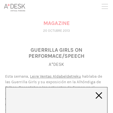
crees también en A*DESK seguimos necesitándote para poder
seguir adelante. Ahora puedes participar del proyecto y
apoyarlo.
MAGAZINE
20 OCTUBRE 2013
GUERRILLA GIRLS ON
PERFORMACE/SPEECH
A*DESK
Esta semana,
Leire Ventas Aldabeldetreku
hablaba de
las Guerrilla Girls y su exposición en la Alhóndiga de
Bilbao. Recordaba a las activistas de Femen en el
parlamento español y reformulaba la célebre pregunta
de las artistas y activistas norteamericanas en clave
actual: ¿tienen que desnudarse las mujeres para que la
reivindicación de sus derechos y la denuncia de la