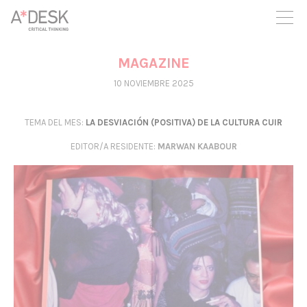
crees también en A*DESK seguimos necesitándote para poder
seguir adelante. Ahora puedes participar del proyecto y
apoyarlo.
MAGAZINE
10 NOVIEMBRE 2025
TEMA DEL MES:
LA DESVIACIÓN (POSITIVA) DE LA CULTURA CUIR
EDITOR/A RESIDENTE
:
MARWAN KAABOUR