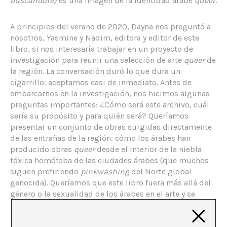
buscándote)
es una imagen de la identidad árabe
queer
.
A principios del verano de 2020, Dayna nos preguntó a
nosotros, Yasmine y Nadim, editora y editor de este
libro, si nos interesaría trabajar en un proyecto de
investigación para reunir una selección de arte
queer
de
la región. La conversación duró lo que dura un
cigarrillo: aceptamos casi de inmediato. Antes de
embarcarnos en la investigación, nos hicimos algunas
preguntas importantes: ¿Cómo será este archivo, cuál
sería su propósito y para quién será? Queríamos
presentar un conjunto de obras surgidas directamente
de las entrañas de la región: cómo los árabes han
producido obras
queer
desde el interior de la niebla
tóxica homófoba de las ciudades árabes (que muchos
siguen prefiriendo
pinkwashing
del Norte global
genocida). Queríamos que este libro fuera más allá del
género o la sexualidad de los árabes en el arte y se
adentrara en los mecanismos y códigos que utilizamos
para hablar de tales conceptos.
I will always be looking