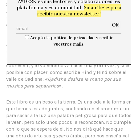
A*DESK es sus lectores y colaboradores, es
Si Al-Shadidi nos muestra el poder de la opacidad en el
plataforma y es comunidad.
Suscríbete para
amor queer, Ruba El-Melik nos enseña los placeres de
recibir nuestra newsletter!
perseguir una experiencia de vida
árabe
queer
en lugar
de una definición: «
Soy libre de vivir en el limbo, de
redefinirme y reinventarme tantas veces como quiera.
Acepto la política de privacidad y recibir
Eso, para mí, es libertad»
. Si queréis una definición de
vuestros mails.
«árabe
queer
», es esta: la búsqueda de la libertad en
nuestros mundos. Si la búsqueda se vuelve agotadora,
recordad que antes hemos movido montañas para
sobrevivir, y lo volveremos a hacer una y otra vez, y si es
posible con placer, como escribe Hind y Hind sobre el
valle de Qadisha: «
Qadisha desliza la mano por sus
muslos para separarlos
».
Este libro es un beso a la tierra. Es una oda a la forma en
que hemos estado juntos, confiando en el amor mutuo
para sacar a la luz una palabra peligrosa para que todos
la vean, pero solo unos pocos la reconozcan. No cumple
con lo que se espera de él. No nos dirá qué hace que
una obra de arte sea
queer
o árabe, pero nos enseña «el