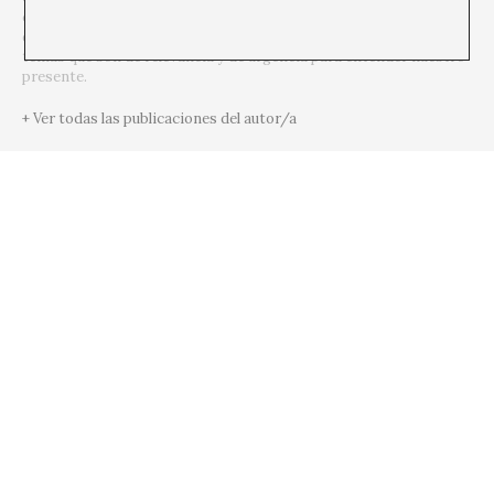
consciencia nos permite ir mucho más allá, incorporar otras
disciplinas y formas del pensamiento para hablar y debatir sobre
temas que son de relevancia y de urgencia para entender nuestro
presente.
+ Ver todas las publicaciones del autor/a