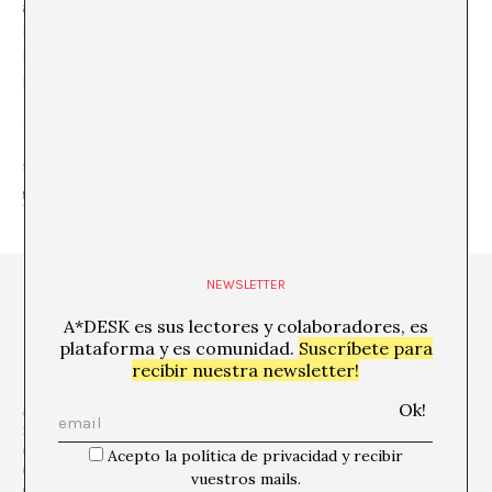
analiza «Estilo indirecto», una exposición que nos
habla de utopías y proyectos desestimados. Y Sonia
Fernández Pan se acerca a la relación entre arte y
política y sus paradojas constantes.
SHARE
NEWSLETTER
A*DESK es sus lectores y colaboradores, es
plataforma y es comunidad.
Suscríbete para
recibir nuestra newsletter!
A*DESK es una
plataforma crítica centrada en la edición, la
formación, la experimentación, la comunicación y la difusión
en relación a la cultura y el arte contemporáneos,
que se
Acepto la política de privacidad y recibir
define desde la
transversalidad
. El punto de partida es el arte
vuestros mails.
contemporáneo, porque es de allí de donde venimos y esta