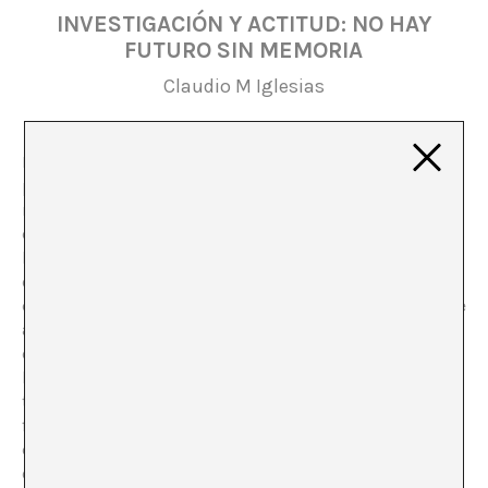
INVESTIGACIÓN Y ACTITUD: NO HAY
FUTURO SIN MEMORIA
Claudio M Iglesias
Los historiadores del arte argentino, aunque odien al
periodismo, estarán condenados al periodismo hasta
no ser capaces de discutir problemas sobre los hechos
que resucitan en cajones o ficheros. Desplegar los datos
históricos en la gloria de su facticidad, en libros largos
con comprobaciones detalladas y fútiles (del tipo
quién-cuándo-dónde), es la tarea que la historia del arte
argentino se ha dado a sí misma, quizás como conato
de una polémica con Hegel (a quien se atribuye el
latiguillo de que “si los hechos no se adecuan a la
teoría, peor para ellos”). La tecnocracia del archivo ha
formado un gusto, algo parecido a la pornografía con
documentos: es un gusto puramente acumulativo, una
entrega a los hechos que no se pierde la tarde