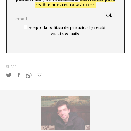
recibir nuestra newsletter!
internacional. Este contraste existe, y quizás es fecundo,
pero permanece implícito, y tanto más autorreferencial
cuanto menos contempla su situación concreta. Sin un
problema que investigar, la retórica de la investigación
Acepto la política de privacidad y recibir
se convierte en una retórica narcisista: una sombra de
vuestros mails.
actitud caprichosa que sobrevuela la historia, inmune a
la maldición de la objetividad.
SHARE