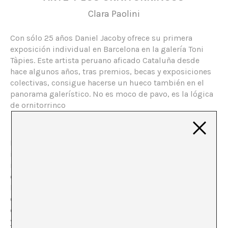
Clara Paolini
Con sólo 25 años Daniel Jacoby ofrece su primera
exposición individual en Barcelona en la galería Toni
Tàpies. Este artista peruano aficado Cataluña desde
hace algunos años, tras premios, becas y exposiciones
colectivas, consigue hacerse un hueco también en el
panorama galerístico. No es moco de pavo, es la lógica
de ornitorrinco
El animal que da nombre al título supuso una
inesperada sorpresa para los cánones del pensamiento
naturalista, conteniendo piezas de diferentes especies
ensambladas en un mismo ser: un mamífero que pone
huevos, que tiene pico de ave pero también dientes,
emite veneno y ni vuela ni camina, sólo nada. El título
de la exposición de Daniel Jacoby es más que acertado,
ya que como los ornitorrincos, su obra se estructura en