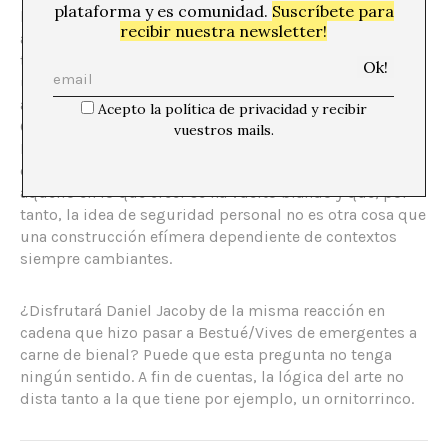
plataforma y es comunidad.
Suscríbete para
llamada “generación odisea”, jóvenes de los 20 a los 35
recibir nuestra newsletter!
a los que no interesa seguir las estructuras
tradicionales, sin la meta de formar una familia o tener
una trayectoria profesional lineal, pudiendo continuar
así en un estado perenne de experimentación y juego.
Acepto la política de privacidad y recibir
Como lo que en literatura ha venido a dar la Generación
vuestros mails.
Nocilla, estos artistas forman parte de una generación
que ha visto como los grandes relatos han caído,
aquello en lo que creer se ha vuelto blando y que, por
tanto, la idea de seguridad personal no es otra cosa que
una construcción efímera dependiente de contextos
siempre cambiantes.
¿Disfrutará Daniel Jacoby de la misma reacción en
cadena que hizo pasar a Bestué/Vives de emergentes a
carne de bienal? Puede que esta pregunta no tenga
ningún sentido. A fin de cuentas, la lógica del arte no
dista tanto a la que tiene por ejemplo, un ornitorrinco.