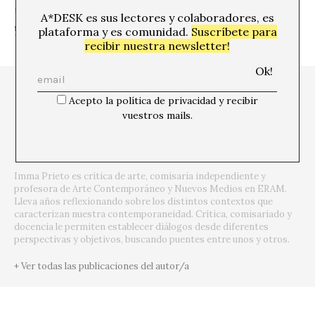
SHARE
A*DESK es sus lectores y colaboradores, es
plataforma y es comunidad.
Suscríbete para
recibir nuestra newsletter!
Acepto la política de privacidad y recibir
vuestros mails.
Imma Prieto es crítica de arte, comisaria independiente y
profesora de Arte Contemporáneo y Nuevos Medios en ERAM.
Lleva años reflexionando sobre los distintos contextos que
caracterizan nuestra contemporaneidad. Crítica, comisariado y
docencia le permiten establecer diálogos desde diferentes
perspectivas y objetivos, buscando puentes entre unos y otros.
+ Ver todas las publicaciones del autor/a